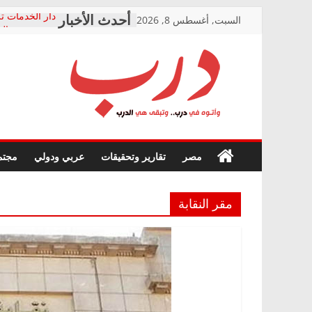
Skip
السبت, أغسطس 8, 2026
دار الخدمات تر
to
بعد مؤتمره الص
معاناة أصحاب
content
الشركة المنفذ
فرحات سليمان
درب
أين؟
حزب التحالف 
في الصحة” بال
وأتوه
ودعم المرضى
صور .. اعتماد 
في
مصر
تقارير وتحقيقات
عربي ودولي
مجتم
الوزاري لمدينة
درب..
إنشاء المبنى ا
وتبقى
المجلس القومي
هي
متابعة قضية ال
مقر النقابة
الدرب
قرينة البراءة 
حق أصيل