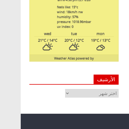
feels like: 15
°c
wind: 18
km/h
nw
humidity: 57
%
pressure: 1018.96
mbar
uv index: 0
wed
tue
mon
21
°C
/ 14
°C
20
°C
/ 12
°C
19
°C
/ 13
°C
Weather Atlas
powered by
الأرشيف
الأرشيف