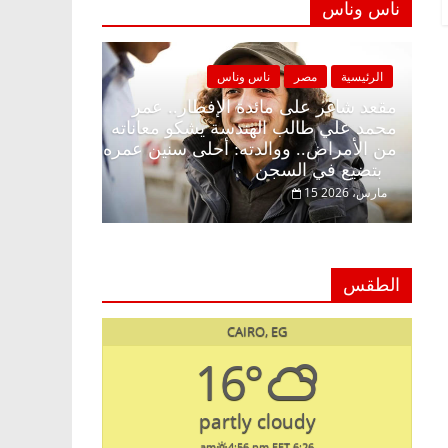
ناس وناس
الرئيسية
مصر
ناس وناس
الرئيسية
ا زينة
مقعد شاغر على مائدة الإفطار.. عمر
محمد علي طالب الهندسة يشكو معاناته
د. عبدالخا
مة
من الأمراض.. ووالدته: أحلى سنين عمره
يحتفل بذكر
بتضيع في السجن
السبعين (بروفايل)
15 مارس، 2026
26 يناير، 2026
الطقس
CAIRO, EG
16°
partly cloudy
4:56 pm EET
6:26 am