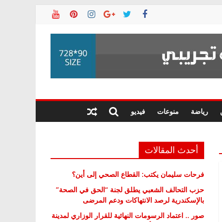
رياضة
منوعات
فيديو
أحدث المقالات
فرحات سليمان يكتب: القطاع الصحي إلى أين؟
حزب التحالف الشعبي يطلق لجنة “الحق في الصحة”
بالإسكندرية لرصد الانتهاكات ودعم المرضى
صور .. اعتماد الرسومات النهائية للقرار الوزاري لمدينة