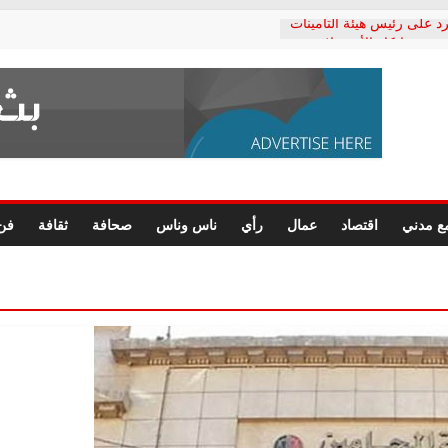
د على رئيس هيئة التأمينات
حفي: إنكار الأزمة لا ينهي
 المعاشات.. ونطالب بكشف
ة
 يكتب: القطاع الصحي إلى
الشعبي يطلق لجنة “الحق
إسكندرية لرصد الانتهاكات
الرسومات النهائية للقرار
ع مدني
اقتصاد
عمال
رأي
ناس وناس
صحافة
ثقافة
فن
 الصحفيين.. وانتهاء أعمال
لإداري
 لحقوق الإنسان يعلن
دكتور محمد زهران.. ويؤكد:
وضمانات المحاكمة العادلة