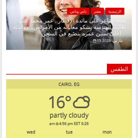
الرئيسية
مصر
ناس وناس
. د.
مقعد شاغر على مائدة الإفطار.. عمر محمد علي
طالب الهندسة يشكو معاناته من الأمراض.. ووالدته:
أحلى سنين عمره بتضيع في السجن
15 مارس، 2026
الطقس
CAIRO, EG
16°
partly cloudy
4:56 pm EET
6:26 am
wed
tue
mon