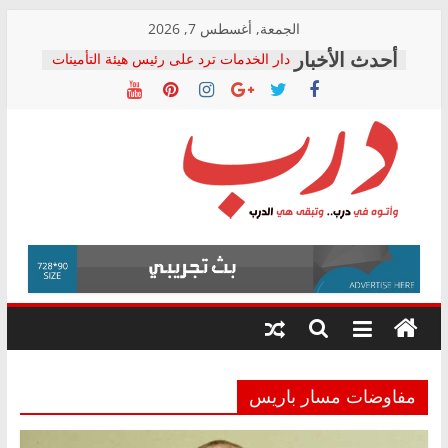
Skip
الجمعة, أغسطس 7, 2026
to
دار الخدمات ترد على رئيس هيئة التأمينات
content
بعد مؤتمره الصحفي: إنكار الأزمة لا ينهي
معاناة أصحاب المعاشات.. ونطالب بكشف
الشركة المنفذة
فرحات سليمان يكتب: القطاع الصحي إلى
أين؟
حزب التحالف الشعبي يطلق لجنة “الحق
درب
في الصحة” بالإسكندرية لرصد الانتهاكات
ودعم المرضى
صور .. اعتماد الرسومات النهائية للقرار
وأتوه
الوزاري لمدينة الصحفيين.. وانتهاء أعمال
في
إنشاء المبنى الإداري
درب..
المجلس القومي لحقوق الإنسان يعلن
وتبقى
متابعة قضية الدكتور محمد زهران.. ويؤكد:
هي
قرينة البراءة وضمانات المحاكمة العادلة
حق أصيل
الدرب
مفاوضات مسار باريس