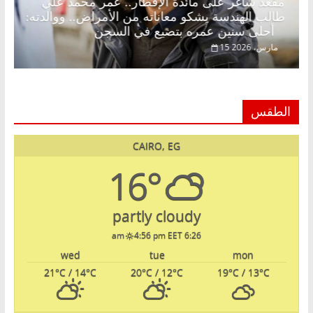
مضان.. د.
مقعد شاغر على مائدة الإفطار.. عمر محمد علي
حلم
طالب الهندسة يشكو معاناته من الأمراض.. ووالد
أحلى سنين عمره بتضيع في السجن
15 مارس، 2026
الطقس
CAIRO, EG
16°
partly cloudy
4:56 pm EET
6:26 am
wed
tue
mon
21
°C
/ 14
°C
20
°C
/ 12
°C
19
°C
/ 13
°C