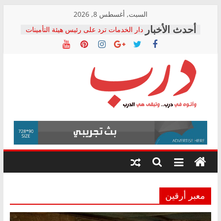
Skip
السبت, أغسطس 8, 2026
to
دار الخدمات ترد على رئيس هيئة التأمينات
content
بعد مؤتمره الصحفي: إنكار الأزمة لا ينهي
معاناة أصحاب المعاشات.. ونطالب بكشف
الشركة المنفذة
فرحات سليمان يكتب: القطاع الصحي إلى
أين؟
حزب التحالف الشعبي يطلق لجنة “الحق
درب
في الصحة” بالإسكندرية لرصد الانتهاكات
ودعم المرضى
صور .. اعتماد الرسومات النهائية للقرار
وأتوه
الوزاري لمدينة الصحفيين.. وانتهاء أعمال
في
إنشاء المبنى الإداري
درب..
المجلس القومي لحقوق الإنسان يعلن
وتبقى
متابعة قضية الدكتور محمد زهران.. ويؤكد:
هي
قرينة البراءة وضمانات المحاكمة العادلة
حق أصيل
الدرب
معبر أرقين