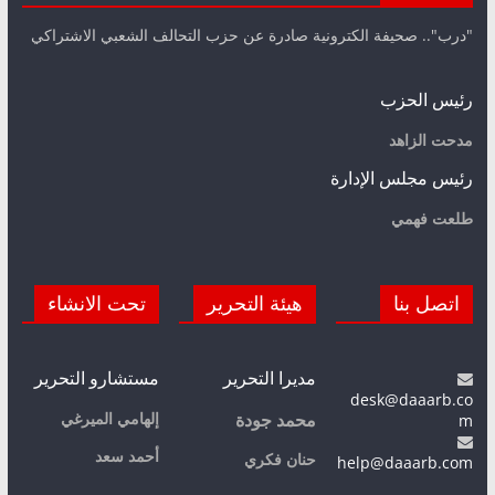
"درب".. صحيفة الكترونية صادرة عن حزب التحالف الشعبي الاشتراكي
رئيس الحزب
مدحت الزاهد
رئيس مجلس الإدارة
طلعت فهمي
اتصل بنا
هيئة التحرير
تحت الانشاء
مديرا التحرير
مستشارو التحرير
desk@daaarb.co
m
إلهامي الميرغي
محمد جودة
أحمد سعد
حنان فكري
help@daaarb.com