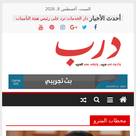
Skip
السبت, أغسطس 8, 2026
to
دار الخدمات ترد على رئيس هيئة التأمينات
content
بعد مؤتمره الصحفي: إنكار الأزمة لا ينهي
معاناة أصحاب المعاشات.. ونطالب بكشف
الشركة المنفذة
فرحات سليمان يكتب: القطاع الصحي إلى
أين؟
حزب التحالف الشعبي يطلق لجنة “الحق
درب
في الصحة” بالإسكندرية لرصد الانتهاكات
ودعم المرضى
صور .. اعتماد الرسومات النهائية للقرار
وأتوه
الوزاري لمدينة الصحفيين.. وانتهاء أعمال
في
إنشاء المبنى الإداري
درب..
المجلس القومي لحقوق الإنسان يعلن
وتبقى
متابعة قضية الدكتور محمد زهران.. ويؤكد:
هي
قرينة البراءة وضمانات المحاكمة العادلة
حق أصيل
الدرب
محطات المترو