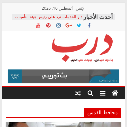
Skip
الإثنين, أغسطس 10, 2026
to
دار الخدمات ترد على رئيس هيئة التأمينات
content
بعد مؤتمره الصحفي: إنكار الأزمة لا ينهي
معاناة أصحاب المعاشات.. ونطالب بكشف
الشركة المنفذة
فرحات سليمان يكتب: القطاع الصحي إلى
أين؟
حزب التحالف الشعبي يطلق لجنة “الحق
درب
في الصحة” بالإسكندرية لرصد الانتهاكات
ودعم المرضى
صور .. اعتماد الرسومات النهائية للقرار
وأتوه
الوزاري لمدينة الصحفيين.. وانتهاء أعمال
في
إنشاء المبنى الإداري
درب..
المجلس القومي لحقوق الإنسان يعلن
وتبقى
متابعة قضية الدكتور محمد زهران.. ويؤكد:
هي
قرينة البراءة وضمانات المحاكمة العادلة
حق أصيل
الدرب
محافظ القدس