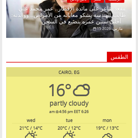
. د.
مقعد شاغر على مائدة الإفطار.. عمر محمد علي
طالب الهندسة يشكو معاناته من الأمراض.. ووالدته:
أحلى سنين عمره بتضيع في السجن
15 مارس، 2026
الطقس
CAIRO, EG
16°
partly cloudy
4:56 pm EET
6:26 am
wed
tue
mon
21
°C
/ 14
°C
20
°C
/ 12
°C
19
°C
/ 13
°C