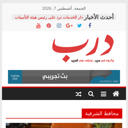
Skip
الجمعة, أغسطس 7, 2026
to
دار الخدمات ترد على رئيس هيئة التأمينات
content
بعد مؤتمره الصحفي: إنكار الأزمة لا ينهي
معاناة أصحاب المعاشات.. ونطالب بكشف
الشركة المنفذة
فرحات سليمان يكتب: القطاع الصحي إلى
أين؟
حزب التحالف الشعبي يطلق لجنة “الحق
درب
في الصحة” بالإسكندرية لرصد الانتهاكات
ودعم المرضى
صور .. اعتماد الرسومات النهائية للقرار
وأتوه
الوزاري لمدينة الصحفيين.. وانتهاء أعمال
في
إنشاء المبنى الإداري
درب..
المجلس القومي لحقوق الإنسان يعلن
وتبقى
متابعة قضية الدكتور محمد زهران.. ويؤكد:
هي
قرينة البراءة وضمانات المحاكمة العادلة
حق أصيل
الدرب
محافظ الشرقية