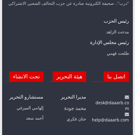
"درب".. صحيفة الكترونية صادرة عن حزب التحالف الشعبي الاشتراكي
رئيس الحزب
مدحت الزاهد
رئيس مجلس الإدارة
طلعت فهمي
اتصل بنا
هيئة التحرير
تحت الانشاء
مديرا التحرير
مستشارو التحرير
desk@daaarb.co
m
إلهامي الميرغي
محمد جودة
أحمد سعد
حنان فكري
help@daaarb.com