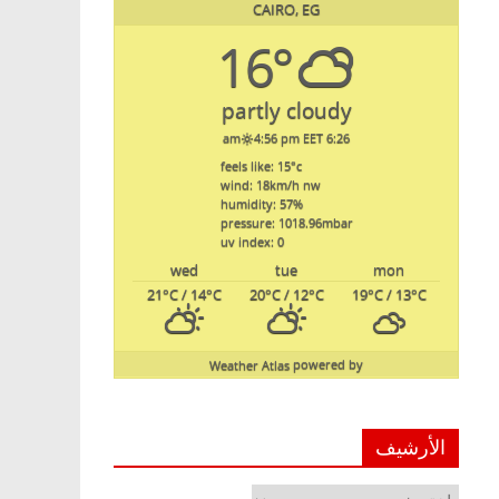
CAIRO, EG
16°
partly cloudy
4:56 pm EET
6:26 am
feels like: 15
°c
wind: 18
km/h
nw
humidity: 57
%
pressure: 1018.96
mbar
uv index: 0
wed
tue
mon
21
°C
/ 14
°C
20
°C
/ 12
°C
19
°C
/ 13
°C
Weather Atlas
powered by
الأرشيف
الأرشيف