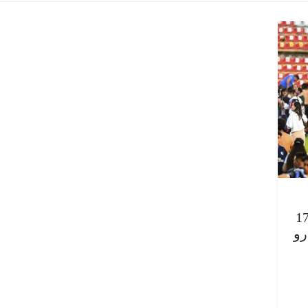
اة كرة قدم تتحول إلى مأساة.. مقتل 17
رو