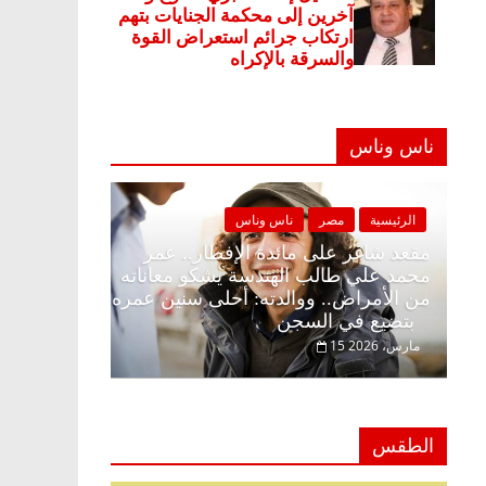
ناس وناس
 وناس
الرئيسية
مصر
ناس وناس
ار وبلكونة بلا زينة
مقعد شاغر على مائدة الإفطار.. عمر
ق فاروق خبير
محمد علي طالب الهندسة يشكو معاناته
حلم الحرية ولمة
من الأمراض.. ووالدته: أحلى سنين عمر
بتضيع في السجن
15 مارس، 2026
الطقس