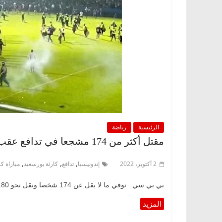
الرئيسية
رياضة
مقتل أكثر من 174 مشجعا في تدافع عقب مباراة كرة قدم بإندونيسيا
,
,
,
2 أكتوبر، 2022
إندونيسيا
تدافع
كارثة بورسعيد
مباراة ك
بي بي سي توفي ما لا يقل عن 174 شخصا ونقل نحو 180 جريحا إلى المستشفى، يوم السبت، بعد