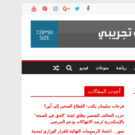
رياضة
منوعات
فيديو
أحدث المقالات
فرحات سليمان يكتب: القطاع الصحي إلى أين؟
حزب التحالف الشعبي يطلق لجنة “الحق في الصحة”
بالإسكندرية لرصد الانتهاكات ودعم المرضى
صور .. اعتماد الرسومات النهائية للقرار الوزاري لمدينة