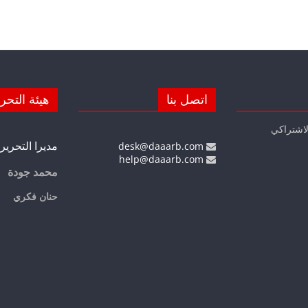
اتصل بنا
هيئة التحر
لاشتراكي
مديرا التحرير
desk@daaarb.com
help@daaarb.com
محمد جودة
حنان فكري