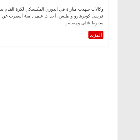
وكالات شهدت مباراة في الدوري المكسيكي لكرة القدم بي
فريقي كويريتارو وأطلس، أحداث عنف دامية أسفرت عن
سقوط قتلى ومصابين
الرئيسية
مصر
ناس وناس
م
ر اقتصادي
في ذكرى رحيله.. د. نور فرحات فقيه
ح
اً على أبواب
قانوني دافع عن قضايا الوطن وانحاز
ا
للحرية (بروفايل)
(برو
26 يناير، 2026