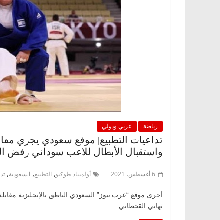
رياضة
عربي ودولي
تداعيات التطبيع| موقع سعودي يجري مقابلة
واستقبال الأبطال للاعب سوداني رفض ال
,
,
,
6 أغسطس، 2021
أولمبياد طوكيو
التطبيع
السعودية
تد
أجرى موقع “عرب نيوز” السعودي الناطق بالإنجليزية مقابلة 
تهاني القحطاني