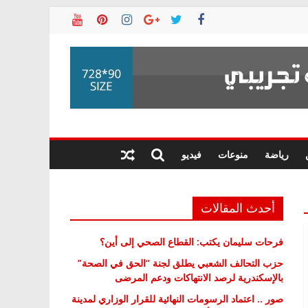
رياضة
منوعات
فيديو
أحدث المقالات
فرحات سليمان يكتب: القطاع الصحي إلى أين؟
حزب التحالف الشعبي يطلق لجنة “الحق في الصحة”
بالإسكندرية لرصد الانتهاكات ودعم المرضى
صور .. اعتماد الرسومات النهائية للقرار الوزاري لمدينة