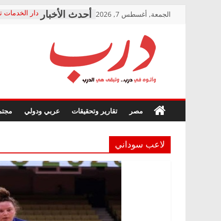
Skip
الجمعة, أغسطس 7, 2026
دار الخدمات ت
to
بعد مؤتمره الص
معاناة أصحاب
content
الشركة المنفذ
فرحات سليمان
درب
أين؟
حزب التحالف 
في الصحة” بال
وأتوه
ودعم المرضى
صور .. اعتماد 
في
مصر
تقارير وتحقيقات
عربي ودولي
مجتم
الوزاري لمدينة
درب..
إنشاء المبنى ا
وتبقى
المجلس القوم
هي
متابعة قضية ا
لاعب سوداني
الدرب
قرينة البراءة 
حق أصيل