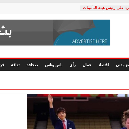
رد على رئيس هيئة التأمينات
حفي: إنكار الأزمة لا ينهي
 المعاشات.. ونطالب بكشف
ة
 يكتب: القطاع الصحي إلى
الشعبي يطلق لجنة “الحق
إسكندرية لرصد الانتهاكات
الرسومات النهائية للقرار
ع مدني
اقتصاد
عمال
رأي
ناس وناس
صحافة
ثقافة
فن
 الصحفيين.. وانتهاء أعمال
لإداري
ي لحقوق الإنسان يعلن
لدكتور محمد زهران.. ويؤكد:
وضمانات المحاكمة العادلة