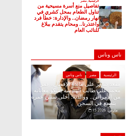
ناس وناس
س وناس
الرئيسية
مصر
ناس وناس
طار وبلكونة بلا زينة
مقعد شاغر على مائدة الإفطار.. عمر
لق فاروق خبير
محمد علي طالب الهندسة يشكو معانات
 حلم الحرية ولمة
من الأمراض.. ووالدته: أحلى سنين عم
بتضيع في السجن
15 مارس، 2026