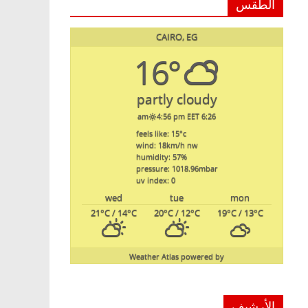
الطقس
CAIRO, EG
16°
partly cloudy
4:56 pm EET
6:26 am
feels like: 15
°c
wind: 18
km/h
nw
humidity: 57
%
pressure: 1018.96
mbar
uv index: 0
wed
tue
mon
21
°C
/ 14
°C
20
°C
/ 12
°C
19
°C
/ 13
°C
Weather Atlas
powered by
الأرشيف