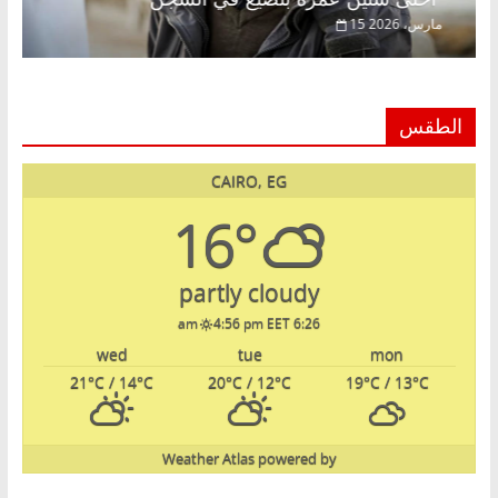
15 مارس، 2026
الطقس
CAIRO, EG
16°
partly cloudy
4:56 pm EET
6:26 am
wed
tue
mon
21
°C
/ 14
°C
20
°C
/ 12
°C
19
°C
/ 13
°C
Weather Atlas
powered by