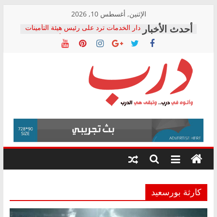
Skip
الإثنين, أغسطس 10, 2026
to
دار الخدمات ترد على رئيس هيئة التأمينات
content
بعد مؤتمره الصحفي: إنكار الأزمة لا ينهي
معاناة أصحاب المعاشات.. ونطالب بكشف
الشركة المنفذة
فرحات سليمان يكتب: القطاع الصحي إلى
أين؟
حزب التحالف الشعبي يطلق لجنة “الحق
درب
في الصحة” بالإسكندرية لرصد الانتهاكات
ودعم المرضى
صور .. اعتماد الرسومات النهائية للقرار
وأتوه
الوزاري لمدينة الصحفيين.. وانتهاء أعمال
في
إنشاء المبنى الإداري
درب..
المجلس القومي لحقوق الإنسان يعلن
وتبقى
متابعة قضية الدكتور محمد زهران.. ويؤكد:
هي
قرينة البراءة وضمانات المحاكمة العادلة
حق أصيل
الدرب
كارثة بورسعيد