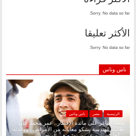
Sorry. No data so far.
الأكثر تعليقا
Sorry. No data so far.
ناس وناس
الرئيسية
مصر
ناس وناس
.
مقعد شاغر على مائدة الإفطار.. عمر محمد علي
طالب الهندسة يشكو معاناته من الأمراض.. ووالدته:
أحلى سنين عمره بتضيع في السجن