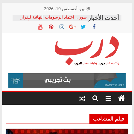
Skip
الإثنين, أغسطس 10, 2026
to
صور .. اعتماد الرسومات النهائية للقرار
content
الوزاري لمدينة الصحفيين.. وانتهاء أعمال
إنشاء المبنى الإداري
النائبة مها عبد الناصر تعلن تقدمها بقانون
حرية تداول المعلومات للبرلمان خلال
الأسبوع الأخير لدور الانعقاد
نقيب الصحفيين يخاطب الوزراء
درب
والمحافظين ويتقدم بـ 10 بلاغات للنائب
العام ضد مؤسسات تستغل المتدربين
فرحات سليمان يكتب: القطاع الصحي إلى
وأتوه
أين؟
في
حزب التحالف الشعبي يطلق لجنة “الحق
درب..
في الصحة” بالإسكندرية لرصد الانتهاكات
وتبقى
ودعم المرضى
هي
الدرب
فيلم المشاغب