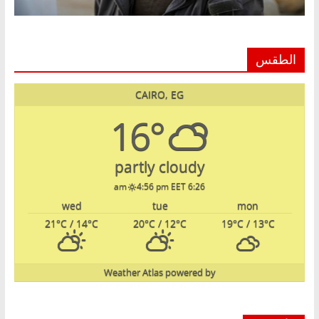
الطقس
CAIRO, EG
16°
partly cloudy
4:56 pm EET
6:26 am
wed
tue
mon
21
°C
/ 14
°C
20
°C
/ 12
°C
19
°C
/ 13
°C
Weather Atlas
powered by