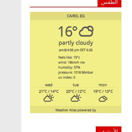
الطقس
CAIRO, EG
16°
partly cloudy
4:56 pm EET
6:26 am
feels like: 15
°c
wind: 18
km/h
nw
humidity: 57
%
pressure: 1018.96
mbar
uv index: 0
wed
tue
mon
21
°C
/ 14
°C
20
°C
/ 12
°C
19
°C
/ 13
°C
Weather Atlas
powered by
الأرشيف