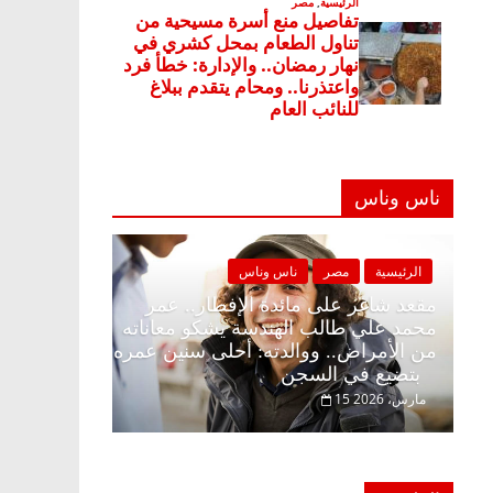
ناس وناس
ناس وناس
الرئيسية
مصر
ناس وناس
الإفطار وبلكونة بلا زينة
مقعد شاغر على مائدة الإفطار.. 
دالخالق فاروق خبير
محمد علي طالب الهندسة يشكو مع
تظار حلم الحرية ولمة
من الأمراض.. ووالدته: أحلى سني
بتضيع في السجن
15 مارس، 2026