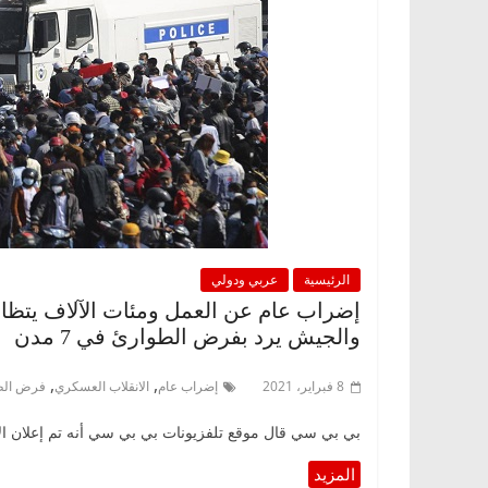
الرئيسية
عربي ودولي
إضراب عام عن العمل ومئات الآلاف يتظاه
والجيش يرد بفرض الطوارئ في 7 مدن
,
,
8 فبراير، 2021
إضراب عام
الانقلاب العسكري
فرض الط
بي بي سي قال موقع تلفزيونات بي بي سي أنه تم إعلان الأ