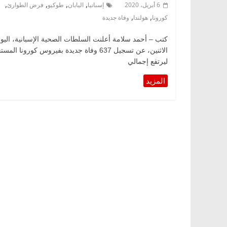
,
,
,
,
6 أبريل، 2020
إسبانيا
اليابان
طوكيو
فرض الطوارئ
,
,
كورونا
هولندا
وفاة جديدة
كتب – أحمد سلامة أعلنت السلطات الصحية الإسبانية، اليو
الاثنين، عن تسجيل 637 وفاة جديدة بفيروس كورونا المس
ليرتفع إجمالي
اس وناس
الرئيسية
مصر
ناس وناس
.. خبير اقتصادي
في ذكرى رحيله.. د. نور فرحات فقيه
 وحيداً على أبواب
قانوني دافع عن قضايا الوطن وانحاز
للحرية (بروفايل)
26 يناير، 2026