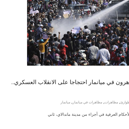
رون في ميانمار احتجاجا على الانقلاب العسكري..
,
,
,
وارئ
مظاهرات
مظاهرات في ميانمار
ميانمار
حكام العرفية في أجزاء من مدينة ماندالاي، ثاني