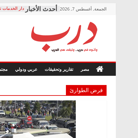
Skip
الجمعة, أغسطس 7, 2026
دار الخدمات ت
to
بعد مؤتمره الص
معاناة أصحاب
content
الشركة المنفذ
فرحات سليمان
درب
أين؟
حزب التحالف 
في الصحة” بال
وأتوه
ودعم المرضى
صور .. اعتماد 
في
مصر
تقارير وتحقيقات
عربي ودولي
مجتم
الوزاري لمدينة
درب..
إنشاء المبنى ا
وتبقى
المجلس القوم
هي
متابعة قضية ا
فرض الطوارئ
الدرب
قرينة البراءة 
حق أصيل