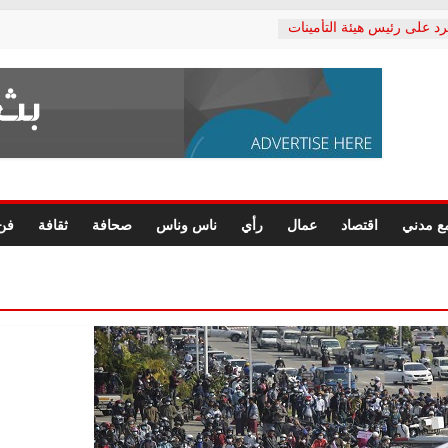
رد على رئيس هيئة التأمينات
حفي: إنكار الأزمة لا ينهي
 المعاشات.. ونطالب بكشف
ة
 يكتب: القطاع الصحي إلى
الشعبي يطلق لجنة “الحق
إسكندرية لرصد الانتهاكات
الرسومات النهائية للقرار
ع مدني
اقتصاد
عمال
رأي
ناس وناس
صحافة
ثقافة
فن
 الصحفيين.. وانتهاء أعمال
لإداري
ي لحقوق الإنسان يعلن
لدكتور محمد زهران.. ويؤكد:
وضمانات المحاكمة العادلة