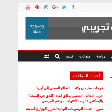
رياضة
منوعات
فيديو
أحدث المقالات
فرحات سليمان يكتب: القطاع الصحي إلى أين؟
حزب التحالف الشعبي يطلق لجنة “الحق في الصحة”
بالإسكندرية لرصد الانتهاكات ودعم المرضى
صور .. اعتماد الرسومات النهائية للقرار الوزاري لمدينة