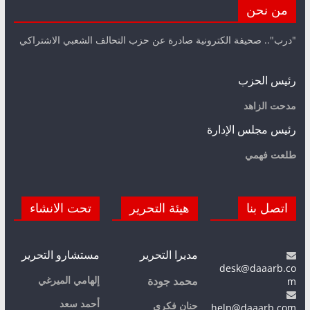
من نحن
"درب".. صحيفة الكترونية صادرة عن حزب التحالف الشعبي الاشتراكي
رئيس الحزب
مدحت الزاهد
رئيس مجلس الإدارة
طلعت فهمي
اتصل بنا
هيئة التحرير
تحت الانشاء
مديرا التحرير
مستشارو التحرير
desk@daaarb.co
m
إلهامي الميرغي
محمد جودة
أحمد سعد
حنان فكري
help@daaarb.com