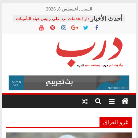
Skip
السبت, أغسطس 8, 2026
to
دار الخدمات ترد على رئيس هيئة التأمينات
content
بعد مؤتمره الصحفي: إنكار الأزمة لا ينهي
معاناة أصحاب المعاشات.. ونطالب بكشف
الشركة المنفذة
فرحات سليمان يكتب: القطاع الصحي إلى
أين؟
حزب التحالف الشعبي يطلق لجنة “الحق
درب
في الصحة” بالإسكندرية لرصد الانتهاكات
ودعم المرضى
صور .. اعتماد الرسومات النهائية للقرار
وأتوه
الوزاري لمدينة الصحفيين.. وانتهاء أعمال
في
إنشاء المبنى الإداري
درب..
المجلس القومي لحقوق الإنسان يعلن
وتبقى
متابعة قضية الدكتور محمد زهران.. ويؤكد:
هي
قرينة البراءة وضمانات المحاكمة العادلة
حق أصيل
الدرب
غزو العراق