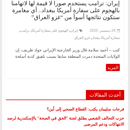
إيران: ترامب يستخدم صورا لا قيمة لها لاتهامنا
بالهجوم على سفارة أمريكا ببغداد.. أي مغامرة
ستكون نتائجها أسوأ من “غزو العراق”
,
,
,
24 ديسمبر، 2020
إيران
الهجوم على سفارة أمريكا
ترامب
,
سفارة أمريكا ببغداد
غزو العراق
كتب – أحمد سلامة قال وزير الخارجية الإيراني جواد ظريف، إن
الولايات المتحدة دمرت المنطقة سابقا بسبب تلفيق كذبة أسلحة
أحدث المقالات
فرحات سليمان يكتب: القطاع الصحي إلى أين؟
حزب التحالف الشعبي يطلق لجنة “الحق في الصحة” بالإسكندرية لرصد
الانتهاكات ودعم المرضى