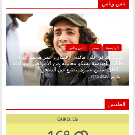
ناس وناس
الرئيسية
مصر
ناس وناس
لكونة بلا زينة رمضان.. د.
مقعد شاغر على مائدة الإفطار
قتصادي في انتظار حلم
طالب الهندسة يشكو معاناته من
أحلى سنين عمره بتضيع في السجن
15 مارس، 2026
الطقس
CAIRO, EG