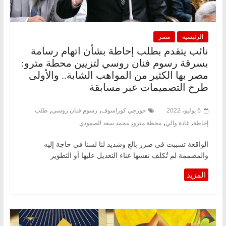
الرئيسية
مصر
نائب يتقدم بطلب إحاطة بشأن اتهام رسامة
بسرقة رسوم فنان روسي لتزيين محطة مترو:
مصر بها الكثير من المواهب الشابة.. والأولى
طرح التصميمات عبر مسابقة
,
,
6 يوليو، 2022
جورجي كوراسوف
رسوم فنان روسي
طلب
,
,
,
إحاطة
غادة والي
محطة مترو
محمد سعد الصمودي
الواقعة تسببت في ضرر بالغ وشديد لنا لسنا في حاجة إليه
والمصممة لم تُكلف نفسها عناء التعديل عليها أو التطوير