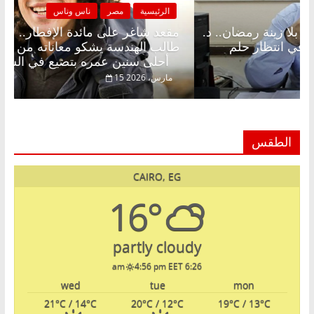
الرئيسية
مصر
ناس وناس
الرئي
مقعد شاغر على الإفطار وبلكونة بلا زينة رمضان.. د.
مقعد 
عبدالخالق فاروق خبير اقتصادي في انتظار حلم
طالب 
الحرية ولمة الحبايب
أحلى سنين عمره بتضيع في السجن
22 فبراير، 2026
15 مارس، 6
الطقس
CAIRO, EG
16°
partly cloudy
4:56 pm EET
6:26 am
wed
tue
mon
21
°C
/ 14
°C
20
°C
/ 12
°C
19
°C
/ 13
°C