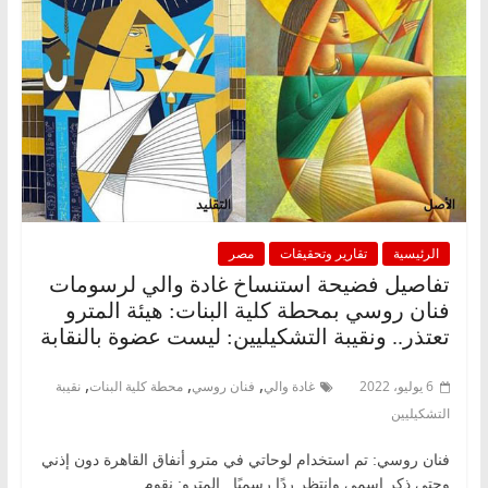
الرئيسية
تقارير وتحقيقات
مصر
تفاصيل فضيحة استنساخ غادة والي لرسومات
فنان روسي بمحطة كلية البنات: هيئة المترو
تعتذر.. ونقيبة التشكيليين: ليست عضوة بالنقابة
,
,
,
6 يوليو، 2022
غادة والي
فنان روسي
محطة كلية البنات
نقيبة
التشكيليين
فنان روسي: تم استخدام لوحاتي في مترو أنفاق القاهرة دون إذني
وحتى ذكر اسمي وانتظر ردًا رسميًا المترو: نقوم