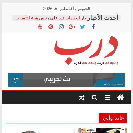
Skip
الخميس, أغسطس 6, 2026
to
دار الخدمات ترد على رئيس هيئة التأمينات
content
بعد مؤتمره الصحفي: إنكار الأزمة لا ينهي
معاناة أصحاب المعاشات.. ونطالب بكشف
الشركة المنفذة
فرحات سليمان يكتب: القطاع الصحي إلى
أين؟
حزب التحالف الشعبي يطلق لجنة “الحق
درب
في الصحة” بالإسكندرية لرصد الانتهاكات
ودعم المرضى
صور .. اعتماد الرسومات النهائية للقرار
وأتوه
الوزاري لمدينة الصحفيين.. وانتهاء أعمال
في
إنشاء المبنى الإداري
درب..
المجلس القومي لحقوق الإنسان يعلن
وتبقى
متابعة قضية الدكتور محمد زهران.. ويؤكد:
هي
قرينة البراءة وضمانات المحاكمة العادلة
حق أصيل
الدرب
غادة والي