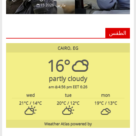
22 فبراير، 2026
15 مارس
الطقس
CAIRO, EG
16°
partly cloudy
4:56 pm EET
6:26 am
wed
tue
mon
21
°C
/ 14
°C
20
°C
/ 12
°C
19
°C
/ 13
°C
Weather Atlas
powered by