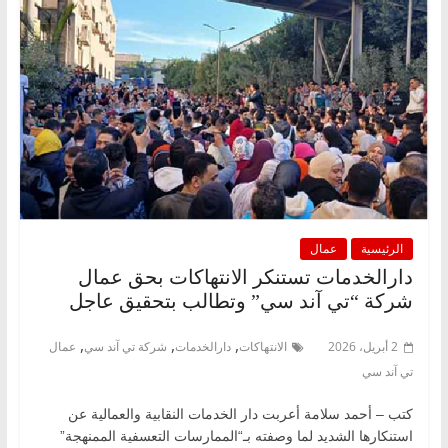
الرئيسية
عمال
دارالخدمات تستنكر الانتهاكات بحق عمال
شركة “تي آند سي” وتطالب بتحقيق عاجل
,
,
,
2 أبريل، 2026
الانتهاكات
دارالخدمات
شركة تي آند سي
عمال
تي آند سي
كتب – أحمد سلامة أعربت دار الخدمات النقابية والعمالية عن
استنكارها الشديد لما وصفته بـ“الممارسات التعسفية الممنهجة”