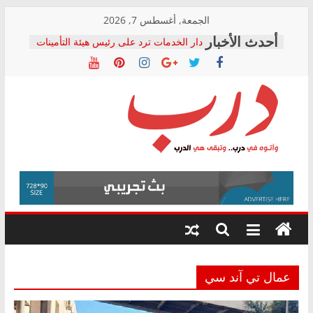
Skip
الجمعة, أغسطس 7, 2026
to
دار الخدمات ترد على رئيس هيئة التأمينات
content
بعد مؤتمره الصحفي: إنكار الأزمة لا ينهي
معاناة أصحاب المعاشات.. ونطالب بكشف
الشركة المنفذة
فرحات سليمان يكتب: القطاع الصحي إلى
أين؟
حزب التحالف الشعبي يطلق لجنة “الحق
درب
في الصحة” بالإسكندرية لرصد الانتهاكات
ودعم المرضى
صور .. اعتماد الرسومات النهائية للقرار
وأتوه
الوزاري لمدينة الصحفيين.. وانتهاء أعمال
في
إنشاء المبنى الإداري
درب..
المجلس القومي لحقوق الإنسان يعلن
وتبقى
متابعة قضية الدكتور محمد زهران.. ويؤكد:
هي
قرينة البراءة وضمانات المحاكمة العادلة
حق أصيل
الدرب
عمال تي آند سي