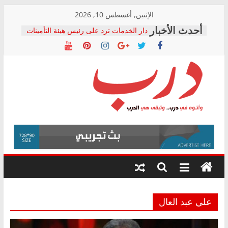
Skip
الإثنين, أغسطس 10, 2026
المجلس القومي لحقوق الإنسان يعلن
to
متابعة قضية الدكتور محمد زهران.. ويؤكد:
content
قرينة البراءة وضمانات المحاكمة العادلة
حق أصيل
دار الخدمات ترد على رئيس هيئة التأمينات
بعد مؤتمره الصحفي: إنكار الأزمة لا ينهي
معاناة أصحاب المعاشات.. ونطالب بكشف
درب
الشركة المنفذة
فرحات سليمان يكتب: القطاع الصحي إلى
أين؟
وأتوه
حزب التحالف الشعبي يطلق لجنة “الحق
في الصحة” بالإسكندرية لرصد الانتهاكات
في
ودعم المرضى
درب..
صور .. اعتماد الرسومات النهائية للقرار
وتبقى
الوزاري لمدينة الصحفيين.. وانتهاء أعمال
هي
إنشاء المبنى الإداري
الدرب
علي عبد العال