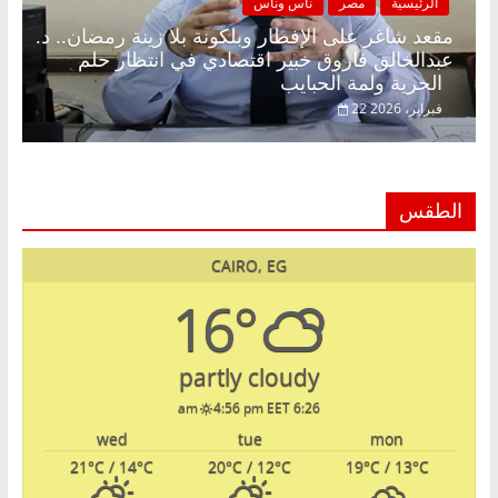
الرئيسية
مصر
ناس وناس
مقعد شاغر على الإفطار وبلكونة بلا زينة رمضان.. د.
عبدالخالق فاروق خبير اقتصادي في انتظار حلم
الحرية ولمة الحبايب
22 فبراير، 2026
الطقس
CAIRO, EG
16°
partly cloudy
4:56 pm EET
6:26 am
wed
tue
mon
21
°C
/ 14
°C
20
°C
/ 12
°C
19
°C
/ 13
°C