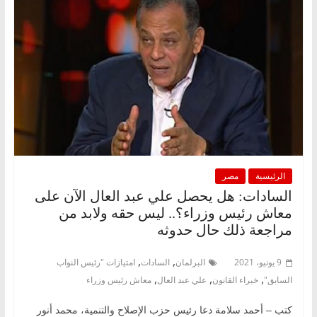
الرئيسية
مصر
السادات: هل يحصل علي عبد العال الآن على
معاش رئيس وزراء؟.. ليس حقه ولابد من
مراجعة ذلك حال حدوثه
,
,
9 يونيو، 2021
البرلمان
السادات
امتيازات "رئيس النواب
,
,
,
السابق"
خبراء القانون
علي عبد العال
معاش رئيس وزراء
كتب – أحمد سلامة دعا رئيس حزب الإصلاح والتنمية، محمد أنور