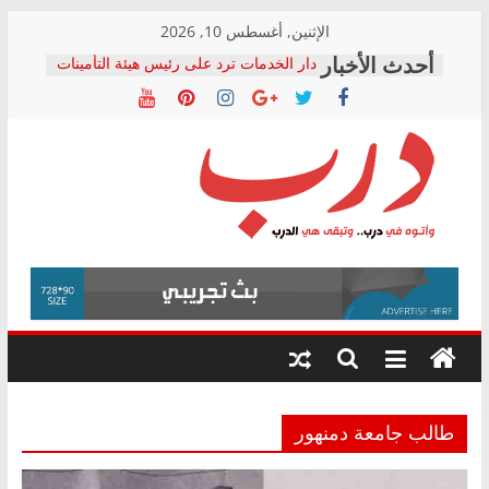
Skip
الإثنين, أغسطس 10, 2026
to
دار الخدمات ترد على رئيس هيئة التأمينات
content
بعد مؤتمره الصحفي: إنكار الأزمة لا ينهي
معاناة أصحاب المعاشات.. ونطالب بكشف
الشركة المنفذة
فرحات سليمان يكتب: القطاع الصحي إلى
أين؟
حزب التحالف الشعبي يطلق لجنة “الحق
درب
في الصحة” بالإسكندرية لرصد الانتهاكات
ودعم المرضى
صور .. اعتماد الرسومات النهائية للقرار
وأتوه
الوزاري لمدينة الصحفيين.. وانتهاء أعمال
في
إنشاء المبنى الإداري
درب..
المجلس القومي لحقوق الإنسان يعلن
وتبقى
متابعة قضية الدكتور محمد زهران.. ويؤكد:
هي
قرينة البراءة وضمانات المحاكمة العادلة
حق أصيل
الدرب
طالب جامعة دمنهور