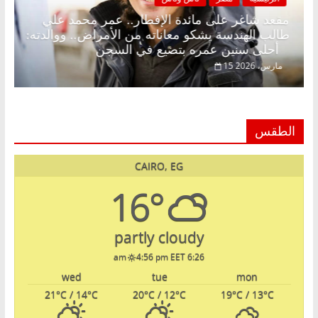
د.
مقعد شاغر على مائدة الإفطار.. عمر محمد علي
طالب الهندسة يشكو معاناته من الأمراض.. ووالدته:
أحلى سنين عمره بتضيع في السجن
15 مارس، 2026
الطقس
CAIRO, EG
16°
partly cloudy
4:56 pm EET
6:26 am
wed
tue
mon
21
°C
/ 14
°C
20
°C
/ 12
°C
19
°C
/ 13
°C