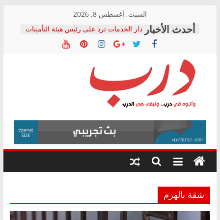
Skip
السبت, أغسطس 8, 2026
to
دار الخدمات ترد على رئيس هيئة التأمينات
content
بعد مؤتمره الصحفي: إنكار الأزمة لا ينهي
معاناة أصحاب المعاشات.. ونطالب بكشف
الشركة المنفذة
فرحات سليمان يكتب: القطاع الصحي إلى
أين؟
حزب التحالف الشعبي يطلق لجنة “الحق
درب
في الصحة” بالإسكندرية لرصد الانتهاكات
ودعم المرضى
صور .. اعتماد الرسومات النهائية للقرار
وأتوه
الوزاري لمدينة الصحفيين.. وانتهاء أعمال
في
إنشاء المبنى الإداري
درب..
المجلس القومي لحقوق الإنسان يعلن
وتبقى
متابعة قضية الدكتور محمد زهران.. ويؤكد:
هي
قرينة البراءة وضمانات المحاكمة العادلة
حق أصيل
الدرب
شقة بالهرم