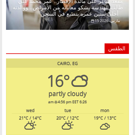
. د.
مقعد شاغر على مائدة الإفطار.. عمر محمد علي
طالب الهندسة يشكو معاناته من الأمراض.. ووالدته:
أحلى سنين عمره بتضيع في السجن
15 مارس، 2026
الطقس
CAIRO, EG
16°
partly cloudy
4:56 pm EET
6:26 am
wed
tue
mon
21
°C
/ 14
°C
20
°C
/ 12
°C
19
°C
/ 13
°C