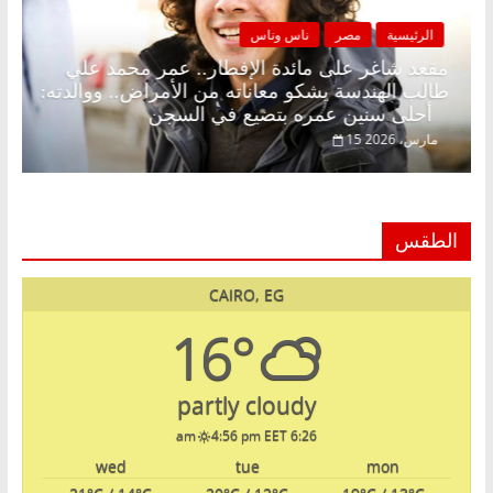
الرئيسية
مصر
ناس وناس
لا زينة رمضان.. د.
مقعد شاغر على مائدة الإفطار.. عمر 
ي انتظار حلم
طالب الهندسة يشكو معاناته من الأمراض
أحلى سنين عمره بتضيع في السجن
15 مارس، 2026
الطقس
CAIRO, EG
16°
partly cloudy
4:56 pm EET
6:26 am
wed
tue
mon