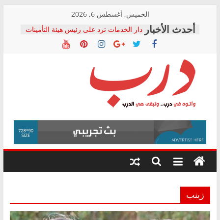
Skip
الخميس, أغسطس 6, 2026
to
دار الخدمات ترد على رئيس هيئة التأمينات
content
بعد مؤتمره الصحفي: إنكار الأزمة لا ينهي
معاناة أصحاب المعاشات.. ونطالب بكشف
الشركة المنفذة
فرحات سليمان يكتب: القطاع الصحي إلى
أين؟
حزب التحالف الشعبي يطلق لجنة “الحق
درب
في الصحة” بالإسكندرية لرصد الانتهاكات
ودعم المرضى
صور .. اعتماد الرسومات النهائية للقرار
وأتوه
الوزاري لمدينة الصحفيين.. وانتهاء أعمال
في
إنشاء المبنى الإداري
درب..
المجلس القومي لحقوق الإنسان يعلن
وتبقى
متابعة قضية الدكتور محمد زهران.. ويؤكد:
هي
قرينة البراءة وضمانات المحاكمة العادلة
حق أصيل
الدرب
زينب