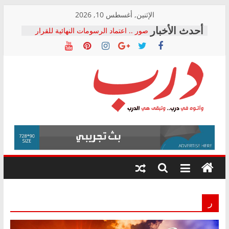
Skip
الإثنين, أغسطس 10, 2026
to
صور .. اعتماد الرسومات النهائية للقرار
content
الوزاري لمدينة الصحفيين.. وانتهاء أعمال
إنشاء المبنى الإداري
النائبة مها عبد الناصر تعلن تقدمها بقانون
حرية تداول المعلومات للبرلمان خلال
الأسبوع الأخير لدور الانعقاد
نقيب الصحفيين يخاطب الوزراء
درب
والمحافظين ويتقدم بـ 10 بلاغات للنائب
العام ضد مؤسسات تستغل المتدربين
فرحات سليمان يكتب: القطاع الصحي إلى
وأتوه
أين؟
في
حزب التحالف الشعبي يطلق لجنة “الحق
درب..
في الصحة” بالإسكندرية لرصد الانتهاكات
وتبقى
ودعم المرضى
هي
الدرب
ر