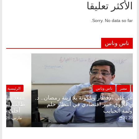
الأكثر تعليقا
Sorry. No data so far.
ناس وناس
الرئيسية
مصر
ناس وناس
مقعد شاغر على الإفطار وبلكونة بلا زينة رمضان.. د.
عبدالخالق فاروق خبير اقتصادي في انتظار حلم
الحرية ولمة الحبايب
22 فبراير، 2026