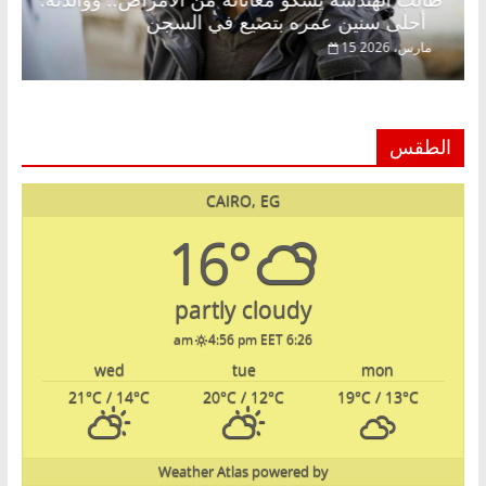
طالب الهندسة يشكو معاناته من الأمراض.. ووالدته:
أحلى سنين عمره بتضيع في السجن
15 مارس، 2026
الطقس
CAIRO, EG
16°
partly cloudy
4:56 pm EET
6:26 am
wed
tue
mon
21
°C
/ 14
°C
20
°C
/ 12
°C
19
°C
/ 13
°C
Weather Atlas
powered by