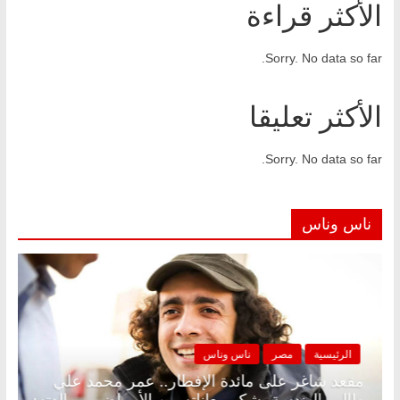
الأكثر قراءة
Sorry. No data so far.
الأكثر تعليقا
Sorry. No data so far.
ناس وناس
الرئيسية
مصر
ناس وناس
د.
مقعد شاغر على مائدة الإفطار.. عمر محمد علي