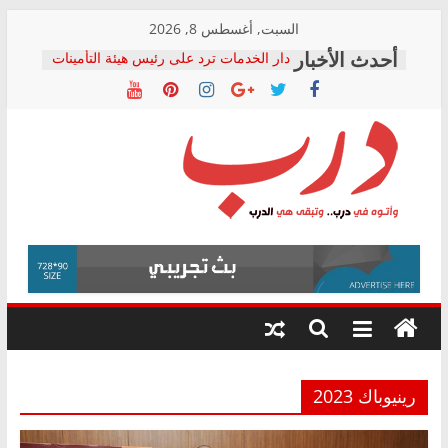
Skip
السبت, أغسطس 8, 2026
to
دار الخدمات ترد على رئيس هيئة التأمينات
content
بعد مؤتمره الصحفي: إنكار الأزمة لا ينهي
معاناة أصحاب المعاشات.. ونطالب بكشف
الشركة المنفذة
فرحات سليمان يكتب: القطاع الصحي إلى
أين؟
حزب التحالف الشعبي يطلق لجنة “الحق
درب
في الصحة” بالإسكندرية لرصد الانتهاكات
ودعم المرضى
صور .. اعتماد الرسومات النهائية للقرار
وأتوه
الوزاري لمدينة الصحفيين.. وانتهاء أعمال
في
إنشاء المبنى الإداري
درب..
المجلس القومي لحقوق الإنسان يعلن
وتبقى
متابعة قضية الدكتور محمد زهران.. ويؤكد:
هي
قرينة البراءة وضمانات المحاكمة العادلة
حق أصيل
الدرب
رينيوباك 2023