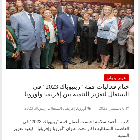
عربي ودولي
ختام فعاليات قمة “رينيوباك 2023” في
السنغال لتعزيز التنمية بين إفريقيا وأوروبا
,
,
,
6 ديسمبر، 2023
أوروبا
إفريقيا
السنغال
رينيوباك 2023
كتب – أحمد سلامة اختتمت أعمال قمة “رينيوباك 2023” في
العاصمة السنغالية داكار تحت عنوان “أوروبا وإفريقيا.. كيفية تعزيز
التنمية