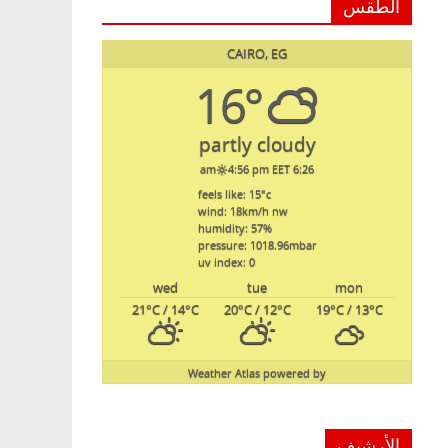
الطقس
CAIRO, EG
16°
partly cloudy
4:56 pm EET
6:26 am
feels like: 15
°c
wind: 18
km/h
nw
humidity: 57
%
pressure: 1018.96
mbar
uv index: 0
wed
tue
mon
21
°C
/ 14
°C
20
°C
/ 12
°C
19
°C
/ 13
°C
Weather Atlas
powered by
الأرشيف