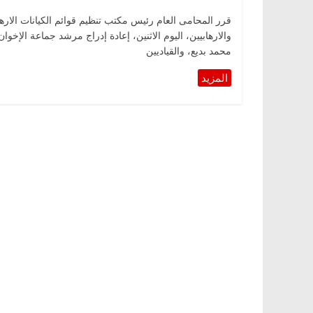
قرر المحامى العام رئيس مكتب تنظيم قوائم الكيانات الارها
والارهابيين، اليوم الاثنين، إعادة إدراج مرشد جماعة الإخوان
محمد بديع، والقياديين
ناس
الرئيسية
مصر
ناس وناس
خبير اقتصادي
في ذكرى رحيله.. د. نور فرحات فقيه
حيداً على أبواب
قانوني دافع عن قضايا الوطن وانحاز
للحرية (بروفايل)
26 يناير، 2026