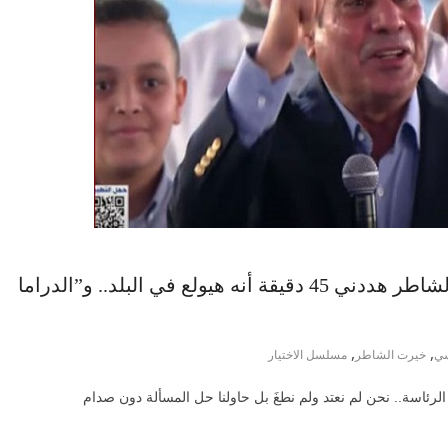
السيسي في احتفالية عيد الفطر: خيرت الشاطر هددني 45 دقيقة أنه هيولع في البلد.. و”الدراما
,
,
ي
خيرت الشاطر
مسلسل الاختيار
الرئاسة.. نحن لم نعتد ولم نطغَ بل حاولنا حل المسألة دون صدام