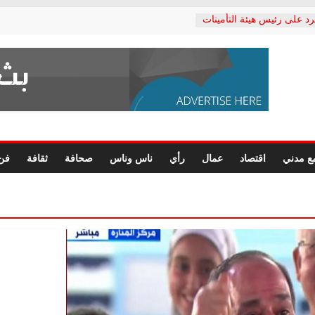
رد على رئيس هيئة التأمينات
حفي: إنكار الأزمة لا ينهي
 المعاشات.. ونطالب بكشف
ة
 يكتب: القطاع الصحي إلى
الشعبي يطلق لجنة “الحق
إسكندرية لرصد الانتهاكات
الرسومات النهائية للقرار
ع مدني
اقتصاد
عمال
رأي
ناس وناس
صحافة
ثقافة
فن
 الصحفيين.. وانتهاء أعمال
لإداري
ي لحقوق الإنسان يعلن
لدكتور محمد زهران.. ويؤكد:
وضمانات المحاكمة العادلة