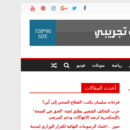
رياضة
منوعات
فيديو
أحدث المقالات
فرحات سليمان يكتب: القطاع الصحي إلى أين؟
حزب التحالف الشعبي يطلق لجنة “الحق في الصحة”
بالإسكندرية لرصد الانتهاكات ودعم المرضى
صور .. اعتماد الرسومات النهائية للقرار الوزاري لمدينة