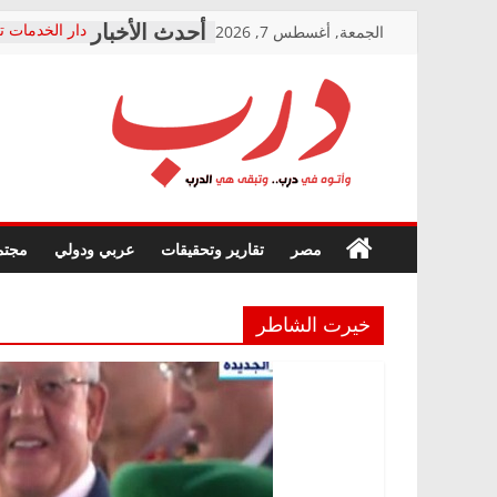
Skip
الجمعة, أغسطس 7, 2026
دار الخدمات ت
to
بعد مؤتمره الص
معاناة أصحاب
content
الشركة المنفذ
فرحات سليمان
درب
أين؟
حزب التحالف 
في الصحة” بال
وأتوه
ودعم المرضى
صور .. اعتماد 
في
مصر
تقارير وتحقيقات
عربي ودولي
مجتم
الوزاري لمدينة
درب..
إنشاء المبنى ا
وتبقى
المجلس القوم
هي
متابعة قضية ا
خيرت الشاطر
الدرب
قرينة البراءة 
حق أصيل