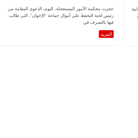
حجزت محكمة الأمور المستعجلة، اليوم، الدعوى المقامة من
بية
رئيس لجنة التحفظ على أموال جماعة “الإخوان”، التي طالب
فيها بالتصرف في
الرئيسية
مصر
ناس وناس
الرئيسية
مصر
مقعد شاغر على مائدة الإفطار.. يحيى
مقعد شاغر على ال
حسين عبدالهادي فارس مقاومة
رمضان.. د. عبدال
الخصخصة الذي دافع عن المال العام
اقتصادي في انتظا
(بروفايل)
الحبايب
21 فبراير، 2026
22 فبراير، 2026