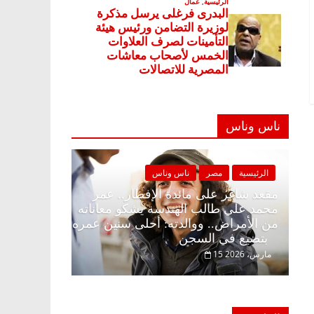
ناس وناس
ناس وناس
الرئيسية
مصر
ناس وناس
إفطار وبلكونة بلا زينة
مقعد شاغر على مائدة الإفطار.. عمر
خالق فاروق خبير
محمد علي طالب الهندسة يشكو معان
ر حلم الحرية ولمة
من الأمراض.. ووالدته: أحلى سنين 
بتضيع في السجن
15 مارس، 2026