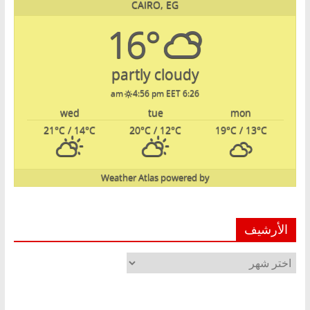
CAIRO, EG
16°
partly cloudy
4:56 pm EET
6:26 am
wed
tue
mon
21
°C
/ 14
°C
20
°C
/ 12
°C
19
°C
/ 13
°C
Weather Atlas
powered by
الأرشيف
الأرشيف