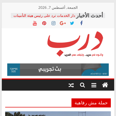
Skip
الجمعة, أغسطس 7, 2026
to
دار الخدمات ترد على رئيس هيئة التأمينات
content
بعد مؤتمره الصحفي: إنكار الأزمة لا ينهي
معاناة أصحاب المعاشات.. ونطالب بكشف
الشركة المنفذة
فرحات سليمان يكتب: القطاع الصحي إلى
أين؟
حزب التحالف الشعبي يطلق لجنة “الحق
درب
في الصحة” بالإسكندرية لرصد الانتهاكات
ودعم المرضى
صور .. اعتماد الرسومات النهائية للقرار
وأتوه
الوزاري لمدينة الصحفيين.. وانتهاء أعمال
في
إنشاء المبنى الإداري
درب..
المجلس القومي لحقوق الإنسان يعلن
وتبقى
متابعة قضية الدكتور محمد زهران.. ويؤكد:
هي
قرينة البراءة وضمانات المحاكمة العادلة
حق أصيل
الدرب
حملة مش رفاهية