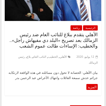
الرئيسية
رياضة
الأهلي يتقدم ببلاغ للنائب العام ضد رئيس
الزمالك بعد تصريح «البلد دي مفيهاش راجل»..
والخطيب: الإساءات طالت عموم الشعب
,
,
,
,
12 يوليو، 2020
الأهلي
الخطيب
النائب العام
بلاغ
رئيس
الزمالك
بيان الأهلي: الحصانة لا تحول دون مسائلته في هذه الواقعة لارتكابه
جرائم خدش سمعة العائلات وانتهاك الأعراض عبد الرحمن بدر