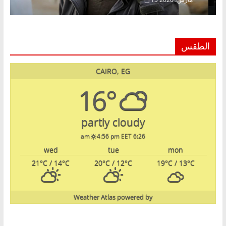
الطقس
CAIRO, EG
16°
partly cloudy
4:56 pm EET
6:26 am
wed
tue
mon
21
°C
/ 14
°C
20
°C
/ 12
°C
19
°C
/ 13
°C
Weather Atlas
powered by