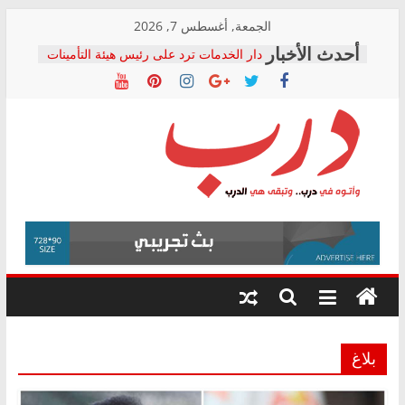
Skip
الجمعة, أغسطس 7, 2026
to
دار الخدمات ترد على رئيس هيئة التأمينات
content
بعد مؤتمره الصحفي: إنكار الأزمة لا ينهي
معاناة أصحاب المعاشات.. ونطالب بكشف
الشركة المنفذة
فرحات سليمان يكتب: القطاع الصحي إلى
أين؟
حزب التحالف الشعبي يطلق لجنة “الحق
درب
في الصحة” بالإسكندرية لرصد الانتهاكات
ودعم المرضى
صور .. اعتماد الرسومات النهائية للقرار
وأتوه
الوزاري لمدينة الصحفيين.. وانتهاء أعمال
في
إنشاء المبنى الإداري
درب..
المجلس القومي لحقوق الإنسان يعلن
وتبقى
متابعة قضية الدكتور محمد زهران.. ويؤكد:
هي
قرينة البراءة وضمانات المحاكمة العادلة
حق أصيل
الدرب
بلاغ