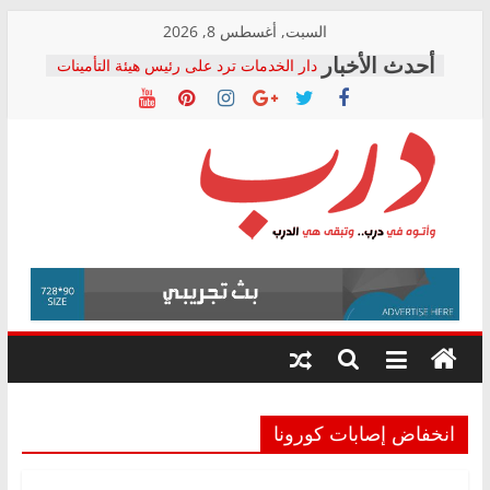
Skip
السبت, أغسطس 8, 2026
to
دار الخدمات ترد على رئيس هيئة التأمينات
content
بعد مؤتمره الصحفي: إنكار الأزمة لا ينهي
معاناة أصحاب المعاشات.. ونطالب بكشف
الشركة المنفذة
فرحات سليمان يكتب: القطاع الصحي إلى
أين؟
حزب التحالف الشعبي يطلق لجنة “الحق
درب
في الصحة” بالإسكندرية لرصد الانتهاكات
ودعم المرضى
صور .. اعتماد الرسومات النهائية للقرار
وأتوه
الوزاري لمدينة الصحفيين.. وانتهاء أعمال
في
إنشاء المبنى الإداري
درب..
المجلس القومي لحقوق الإنسان يعلن
وتبقى
متابعة قضية الدكتور محمد زهران.. ويؤكد:
هي
قرينة البراءة وضمانات المحاكمة العادلة
حق أصيل
الدرب
انخفاض إصابات كورونا