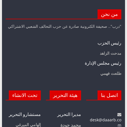
من نحن
"درب".. صحيفة الكترونية صادرة عن حزب التحالف الشعبي الاشتراكي
رئيس الحزب
مدحت الزاهد
رئيس مجلس الإدارة
طلعت فهمي
اتصل بنا
هيئة التحرير
تحت الانشاء
مديرا التحرير
مستشارو التحرير
desk@daaarb.co
m
إلهامي الميرغي
محمد جودة