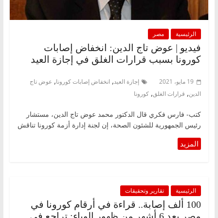
الرئيسية
مصر
فيديو | عوض تاج الدين: انخفاض إصابات
كورونا بسبب قرارات الغلق في إجازة العيد
,
,
19 مايو، 2021
إجازة العيد
انخفاض إصابات كورونا
عوض تاج
,
,
الدين
قرارات الغلق
كورونا
كتب- فارس فكري قال الدكتور محمد عوض تاج الدين، مستشار
رئيس الجمهورية للشئون الصحة، إن لجنة إدارة أزمة كورونا تناقش
الرئيسية
تقارير وتحقيقات
100 ألف إصابة.. قراءة في أرقام كورونا في
مصر بعد 6 أشهر من ظهور الوباء: تراجع في