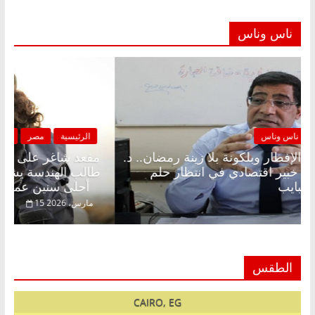
ناس وناس
الرئيسية
مصر
ناس وناس
مقعد شاغر على الإفطار وبلكونة بلا زينة رمضان.. د.
عبدالخالق فاروق خبير اقتصادي في انتظار حلم
الحرية ولمة الحبايب
22 فبراير، 2026
الطقس
CAIRO, EG