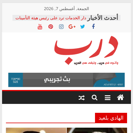
Skip
الجمعة, أغسطس 7, 2026
to
دار الخدمات ترد على رئيس هيئة التأمينات
content
بعد مؤتمره الصحفي: إنكار الأزمة لا ينهي
معاناة أصحاب المعاشات.. ونطالب بكشف
الشركة المنفذة
فرحات سليمان يكتب: القطاع الصحي إلى
أين؟
حزب التحالف الشعبي يطلق لجنة “الحق
درب
في الصحة” بالإسكندرية لرصد الانتهاكات
ودعم المرضى
صور .. اعتماد الرسومات النهائية للقرار
وأتوه
الوزاري لمدينة الصحفيين.. وانتهاء أعمال
في
إنشاء المبنى الإداري
درب..
المجلس القومي لحقوق الإنسان يعلن
وتبقى
متابعة قضية الدكتور محمد زهران.. ويؤكد:
هي
قرينة البراءة وضمانات المحاكمة العادلة
حق أصيل
الدرب
الهادي بلعيد