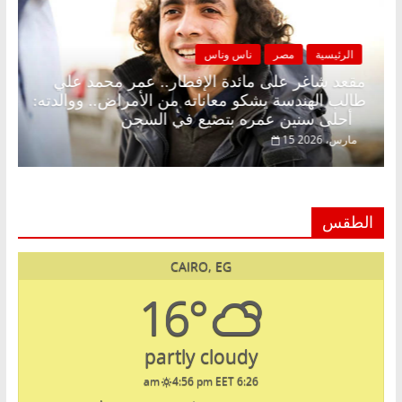
الرئيسية
مصر
ناس وناس
 زينة رمضان.. د.
مقعد شاغر على مائدة الإفطار.. عمر م
 انتظار حلم
طالب الهندسة يشكو معاناته من الأمراض.
أحلى سنين عمره بتضيع في السجن
15 مارس، 2026
الطقس
CAIRO, EG
16°
partly cloudy
4:56 pm EET
6:26 am