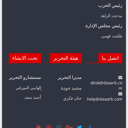
رئيس الحزب
مدحت الزاهد
رئيس مجلس الإدارة
طلعت فهمي
اتصل بنا
هيئة التحرير
تحت الانشاء
مديرا التحرير
مستشارو التحرير
desk@daaarb.co
m
إلهامي الميرغي
محمد جودة
أحمد سعد
حنان فكري
help@daaarb.com