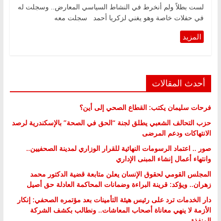
لست بطلاً ولم أنخرط في النشاط السياسي المعارض.. وسجلت له
في حفلات خاصة وهو يغني لزكريا أحمد سجلت معه
أحدث المقالات
فرحات سليمان يكتب: القطاع الصحي إلى أين؟
حزب التحالف الشعبي يطلق لجنة “الحق في الصحة” بالإسكندرية لرصد
الانتهاكات ودعم المرضى
صور .. اعتماد الرسومات النهائية للقرار الوزاري لمدينة الصحفيين..
وانتهاء أعمال إنشاء المبنى الإداري
المجلس القومي لحقوق الإنسان يعلن متابعة قضية الدكتور محمد
زهران.. ويؤكد: قرينة البراءة وضمانات المحاكمة العادلة حق أصيل
دار الخدمات ترد على رئيس هيئة التأمينات بعد مؤتمره الصحفي: إنكار
الأزمة لا ينهي معاناة أصحاب المعاشات.. ونطالب بكشف الشركة
المنفذة