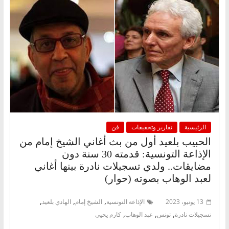
الرئيسية
تقارير وتحقيقات
فن
الحبيب بلعيد أول من بث أغاني الشيخ إمام من
الإذاعة التونسية: قدمته 30 سنة دون
مضايقات.. ولدي تسجيلات نادرة بينها أغاني
لعبد الوهاب بصوته (حوار)
,
,
,
13 يونيو، 2023
الإذاعة التونسية
الشيخ إمام
الهادي بلعيد
,
,
,
تسجيلات نادرة
تونس
عبد الوهاب
كارم يحيى