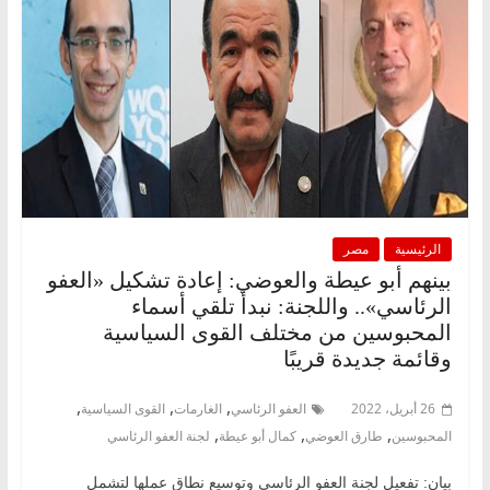
الرئيسية
مصر
بينهم أبو عيطة والعوضي: إعادة تشكيل «العفو
الرئاسي».. واللجنة: نبدأ تلقي أسماء
المحبوسين من مختلف القوى السياسية
وقائمة جديدة قريبًا
,
,
,
26 أبريل، 2022
العفو الرئاسي
الغارمات
القوى السياسية
,
,
,
المحبوسين
طارق العوضي
كمال أبو عيطة
لجنة العفو الرئاسي
بيان: تفعيل لجنة العفو الرئاسي وتوسيع نطاق عملها لتشمل