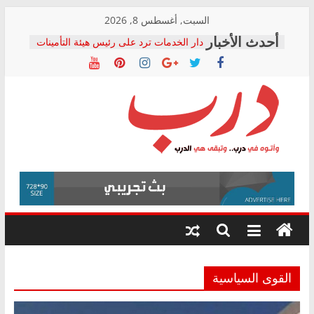
Skip
السبت, أغسطس 8, 2026
to
دار الخدمات ترد على رئيس هيئة التأمينات
content
بعد مؤتمره الصحفي: إنكار الأزمة لا ينهي
معاناة أصحاب المعاشات.. ونطالب بكشف
الشركة المنفذة
فرحات سليمان يكتب: القطاع الصحي إلى
أين؟
حزب التحالف الشعبي يطلق لجنة “الحق
درب
في الصحة” بالإسكندرية لرصد الانتهاكات
ودعم المرضى
صور .. اعتماد الرسومات النهائية للقرار
وأتوه
الوزاري لمدينة الصحفيين.. وانتهاء أعمال
في
إنشاء المبنى الإداري
درب..
المجلس القومي لحقوق الإنسان يعلن
وتبقى
متابعة قضية الدكتور محمد زهران.. ويؤكد:
هي
قرينة البراءة وضمانات المحاكمة العادلة
حق أصيل
الدرب
القوى السياسية