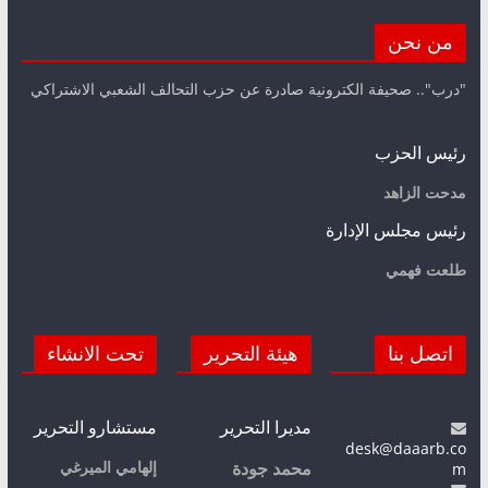
من نحن
"درب".. صحيفة الكترونية صادرة عن حزب التحالف الشعبي الاشتراكي
رئيس الحزب
مدحت الزاهد
رئيس مجلس الإدارة
طلعت فهمي
اتصل بنا
هيئة التحرير
تحت الانشاء
مديرا التحرير
مستشارو التحرير
desk@daaarb.co
m
إلهامي الميرغي
محمد جودة