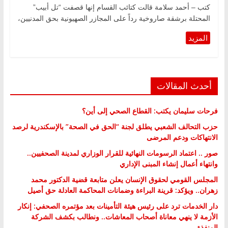
كتب – أحمد سلامة قالت كتائب القسام إنها قصفت “تل أبيب”
المحتلة برشقة صاروخية رداً على المجازر الصهيونية بحق المدنيين،
أحدث المقالات
فرحات سليمان يكتب: القطاع الصحي إلى أين؟
حزب التحالف الشعبي يطلق لجنة “الحق في الصحة” بالإسكندرية لرصد
الانتهاكات ودعم المرضى
صور .. اعتماد الرسومات النهائية للقرار الوزاري لمدينة الصحفيين..
وانتهاء أعمال إنشاء المبنى الإداري
المجلس القومي لحقوق الإنسان يعلن متابعة قضية الدكتور محمد
زهران.. ويؤكد: قرينة البراءة وضمانات المحاكمة العادلة حق أصيل
دار الخدمات ترد على رئيس هيئة التأمينات بعد مؤتمره الصحفي: إنكار
الأزمة لا ينهي معاناة أصحاب المعاشات.. ونطالب بكشف الشركة
المنفذة