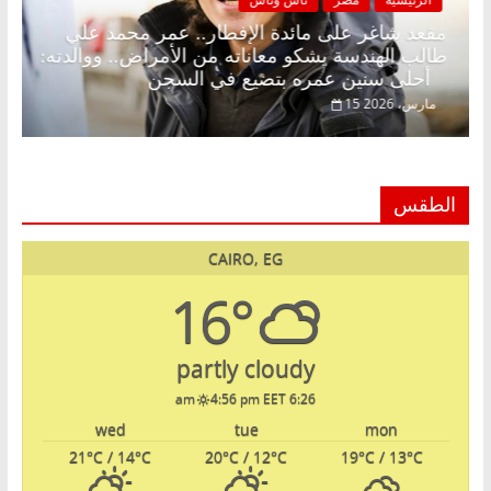
 د.
مقعد شاغر على مائدة الإفطار.. عمر محمد علي
طالب الهندسة يشكو معاناته من الأمراض.. ووالدته:
أحلى سنين عمره بتضيع في السجن
15 مارس، 2026
الطقس
CAIRO, EG
16°
partly cloudy
4:56 pm EET
6:26 am
wed
tue
mon
21
°C
/ 14
°C
20
°C
/ 12
°C
19
°C
/ 13
°C