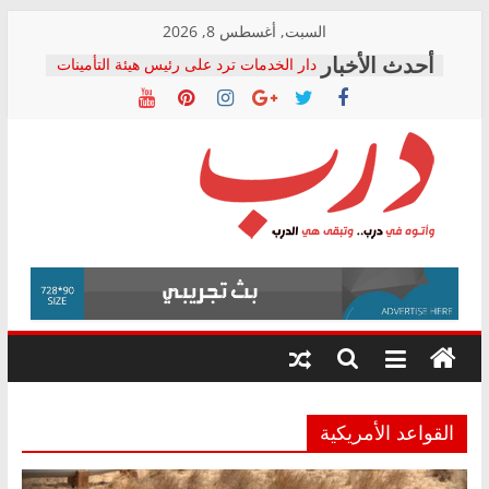
Skip
السبت, أغسطس 8, 2026
to
دار الخدمات ترد على رئيس هيئة التأمينات
content
بعد مؤتمره الصحفي: إنكار الأزمة لا ينهي
معاناة أصحاب المعاشات.. ونطالب بكشف
الشركة المنفذة
فرحات سليمان يكتب: القطاع الصحي إلى
أين؟
حزب التحالف الشعبي يطلق لجنة “الحق
درب
في الصحة” بالإسكندرية لرصد الانتهاكات
ودعم المرضى
صور .. اعتماد الرسومات النهائية للقرار
وأتوه
الوزاري لمدينة الصحفيين.. وانتهاء أعمال
في
إنشاء المبنى الإداري
درب..
المجلس القومي لحقوق الإنسان يعلن
وتبقى
متابعة قضية الدكتور محمد زهران.. ويؤكد:
هي
قرينة البراءة وضمانات المحاكمة العادلة
حق أصيل
الدرب
القواعد الأمريكية