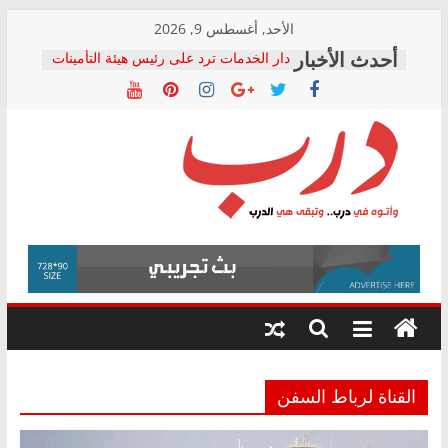
Skip
الأحد, أغسطس 9, 2026
to
دار الخدمات ترد على رئيس هيئة التأمينات
content
بعد مؤتمره الصحفي: إنكار الأزمة لا ينهي
معاناة أصحاب المعاشات.. ونطالب بكشف
الشركة المنفذة
فرحات سليمان يكتب: القطاع الصحي إلى
أين؟
حزب التحالف الشعبي يطلق لجنة “الحق
درب
في الصحة” بالإسكندرية لرصد الانتهاكات
ودعم المرضى
صور .. اعتماد الرسومات النهائية للقرار
وأتوه
الوزاري لمدينة الصحفيين.. وانتهاء أعمال
في
إنشاء المبنى الإداري
درب..
المجلس القومي لحقوق الإنسان يعلن
وتبقى
متابعة قضية الدكتور محمد زهران.. ويؤكد:
هي
قرينة البراءة وضمانات المحاكمة العادلة
حق أصيل
الدرب
القناة لرباط السفن