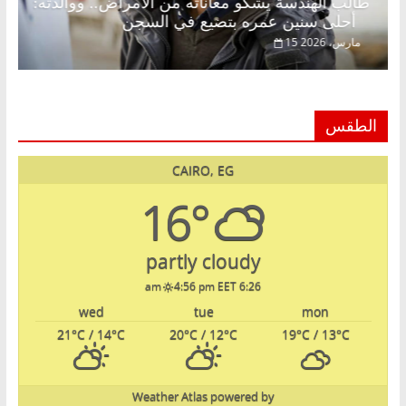
طالب الهندسة يشكو معاناته من الأمراض.. ووالدته:
أحلى سنين عمره بتضيع في السجن
15 مارس، 2026
الطقس
CAIRO, EG
16°
partly cloudy
4:56 pm EET
6:26 am
wed
tue
mon
21
°C
/ 14
°C
20
°C
/ 12
°C
19
°C
/ 13
°C
Weather Atlas
powered by