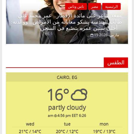
الرئيسية
مصر
ناس وناس
. د.
مقعد شاغر على مائدة الإفطار.. عمر محمد علي
طالب الهندسة يشكو معاناته من الأمراض.. ووالدته:
أحلى سنين عمره بتضيع في السجن
15 مارس، 2026
الطقس
CAIRO, EG
16°
partly cloudy
4:56 pm EET
6:26 am
wed
tue
mon
21
°C
/ 14
°C
20
°C
/ 12
°C
19
°C
/ 13
°C