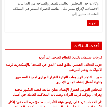
وكالات حذر المجلس العالمي للسفر والسياحة من التداعيات
الاقتصادية لإدراج مصر على القائمة الحمراء للسفر في المملكة
المتحدة، مشيرا إلى
أحدث المقالات
فرحات سليمان يكتب: القطاع الصحي إلى أين؟
حزب التحالف الشعبي يطلق لجنة “الحق في الصحة” بالإسكندرية لرصد
الانتهاكات ودعم المرضى
صور .. اعتماد الرسومات النهائية للقرار الوزاري لمدينة الصحفيين..
وانتهاء أعمال إنشاء المبنى الإداري
المجلس القومي لحقوق الإنسان يعلن متابعة قضية الدكتور محمد
زهران.. ويؤكد: قرينة البراءة وضمانات المحاكمة العادلة حق أصيل
دار الخدمات ترد على رئيس هيئة التأمينات بعد مؤتمره الصحفي: إنكار
الأزمة لا ينهي معاناة أصحاب المعاشات.. ونطالب بكشف الشركة