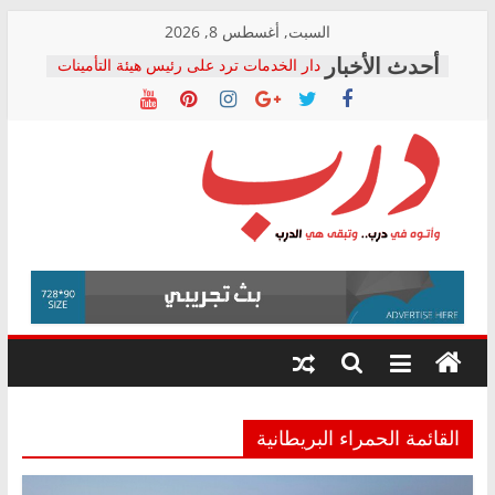
Skip
السبت, أغسطس 8, 2026
to
دار الخدمات ترد على رئيس هيئة التأمينات
content
بعد مؤتمره الصحفي: إنكار الأزمة لا ينهي
معاناة أصحاب المعاشات.. ونطالب بكشف
الشركة المنفذة
فرحات سليمان يكتب: القطاع الصحي إلى
أين؟
حزب التحالف الشعبي يطلق لجنة “الحق
درب
في الصحة” بالإسكندرية لرصد الانتهاكات
ودعم المرضى
صور .. اعتماد الرسومات النهائية للقرار
وأتوه
الوزاري لمدينة الصحفيين.. وانتهاء أعمال
في
إنشاء المبنى الإداري
درب..
المجلس القومي لحقوق الإنسان يعلن
وتبقى
متابعة قضية الدكتور محمد زهران.. ويؤكد:
هي
قرينة البراءة وضمانات المحاكمة العادلة
حق أصيل
الدرب
القائمة الحمراء البريطانية