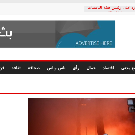
د على رئيس هيئة التأمينات
حفي: إنكار الأزمة لا ينهي
 المعاشات.. ونطالب بكشف
ة
 يكتب: القطاع الصحي إلى
الشعبي يطلق لجنة “الحق
إسكندرية لرصد الانتهاكات
الرسومات النهائية للقرار
ع مدني
اقتصاد
عمال
رأي
ناس وناس
صحافة
ثقافة
فن
 الصحفيين.. وانتهاء أعمال
لإداري
 لحقوق الإنسان يعلن
دكتور محمد زهران.. ويؤكد:
وضمانات المحاكمة العادلة