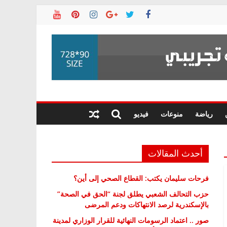
رياضة
منوعات
فيديو
أحدث المقالات
فرحات سليمان يكتب: القطاع الصحي إلى أين؟
حزب التحالف الشعبي يطلق لجنة “الحق في الصحة”
بالإسكندرية لرصد الانتهاكات ودعم المرضى
صور .. اعتماد الرسومات النهائية للقرار الوزاري لمدينة