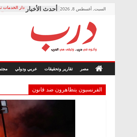
Skip
السبت, أغسطس 8, 2026
دار الخدمات تر
to
بعد مؤتمره الص
معاناة أصحاب
content
الشركة المنفذ
فرحات سليمان
درب
أين؟
حزب التحالف 
في الصحة” بال
وأتوه
ودعم المرضى
صور .. اعتماد 
في
مصر
تقارير وتحقيقات
عربي ودولي
مجتم
الوزاري لمدينة
درب..
إنشاء المبنى ا
وتبقى
المجلس القومي
هي
متابعة قضية ال
الفرنسيون يتظاهرون ضد قانون
الدرب
قرينة البراءة 
حق أصيل