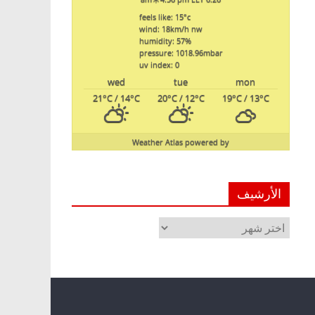
feels like: 15
°c
wind: 18
km/h
nw
humidity: 57
%
pressure: 1018.96
mbar
uv index: 0
wed
tue
mon
21
°C
/ 14
°C
20
°C
/ 12
°C
19
°C
/ 13
°C
Weather Atlas
powered by
الأرشيف
الأرشيف