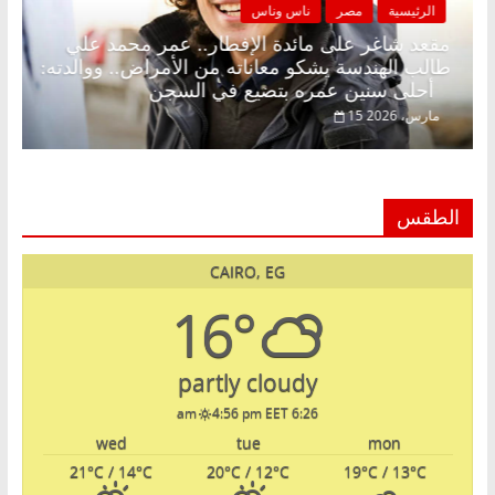
الرئيسية
مصر
ناس وناس
ينة رمضان.. د.
مقعد شاغر على مائدة الإفطار.. عمر محمد
تظار حلم
طالب الهندسة يشكو معاناته من الأمراض.. 
أحلى سنين عمره بتضيع في السجن
15 مارس، 2026
الطقس
CAIRO, EG
16°
partly cloudy
4:56 pm EET
6:26 am
wed
tue
mon
21
°C
/ 14
°C
20
°C
/ 12
°C
19
°C
/ 13
°C