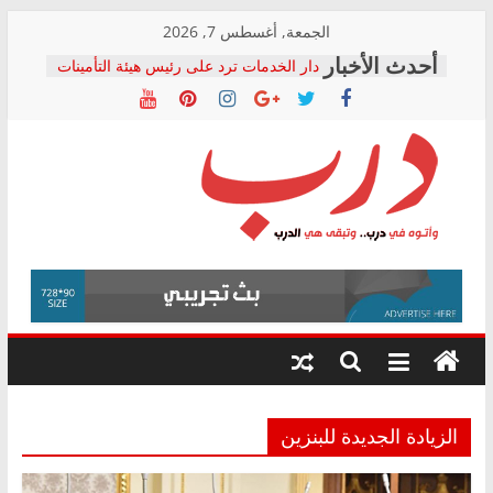
Skip
الجمعة, أغسطس 7, 2026
to
دار الخدمات ترد على رئيس هيئة التأمينات
content
بعد مؤتمره الصحفي: إنكار الأزمة لا ينهي
معاناة أصحاب المعاشات.. ونطالب بكشف
الشركة المنفذة
فرحات سليمان يكتب: القطاع الصحي إلى
أين؟
حزب التحالف الشعبي يطلق لجنة “الحق
درب
في الصحة” بالإسكندرية لرصد الانتهاكات
ودعم المرضى
صور .. اعتماد الرسومات النهائية للقرار
وأتوه
الوزاري لمدينة الصحفيين.. وانتهاء أعمال
في
إنشاء المبنى الإداري
درب..
المجلس القومي لحقوق الإنسان يعلن
وتبقى
متابعة قضية الدكتور محمد زهران.. ويؤكد:
هي
قرينة البراءة وضمانات المحاكمة العادلة
حق أصيل
الدرب
الزيادة الجديدة للبنزين