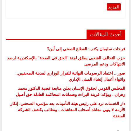
أحدث المقالات
فرحات سليمان يكتب: القطاع الصحي إلى أين؟
حزب التحالف الشعبي يطلق لجنة “الحق في الصحة” بالإسكندرية لرصد
الانتهاكات ودعم المرضى
صور .. اعتماد الرسومات النهائية للقرار الوزاري لمدينة الصحفيين..
وانتهاء أعمال إنشاء المبنى الإداري
المجلس القومي لحقوق الإنسان يعلن متابعة قضية الدكتور محمد
زهران.. ويؤكد: قرينة البراءة وضمانات المحاكمة العادلة حق أصيل
دار الخدمات ترد على رئيس هيئة التأمينات بعد مؤتمره الصحفي: إنكار
الأزمة لا ينهي معاناة أصحاب المعاشات.. ونطالب بكشف الشركة
المنفذة