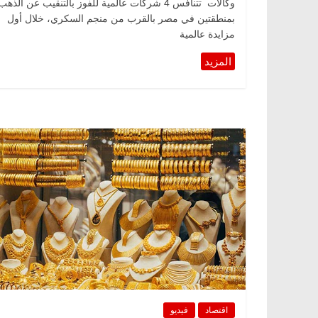
وكالات تتنافس 4 شركات عالمية للفوز بالتنقيب عن الذهب
بمنطقتين في مصر بالقرب من منجم السكري، خلال أول
مزايدة عالمية
الرئيسية
مصر
ناس وناس
الرئيسية
مصر
د. عبدالخالق فاروق.. خبير اقتصادي
في ذكرى رحيله..
يحتفل بذكرى ميلاده وحيداً على أبواب
قانوني دافع عن ق
السبعين (بروفايل)
للحرية (بروفايل)
26 يناير، 2026
26 يناير، 2026
اقتصاد
فيديو