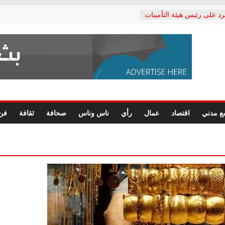
رد على رئيس هيئة التأمينات
حفي: إنكار الأزمة لا ينهي
 المعاشات.. ونطالب بكشف
ة
 يكتب: القطاع الصحي إلى
الشعبي يطلق لجنة “الحق
إسكندرية لرصد الانتهاكات
الرسومات النهائية للقرار
ع مدني
اقتصاد
عمال
رأي
ناس وناس
صحافة
ثقافة
فن
 الصحفيين.. وانتهاء أعمال
لإداري
ي لحقوق الإنسان يعلن
لدكتور محمد زهران.. ويؤكد:
وضمانات المحاكمة العادلة