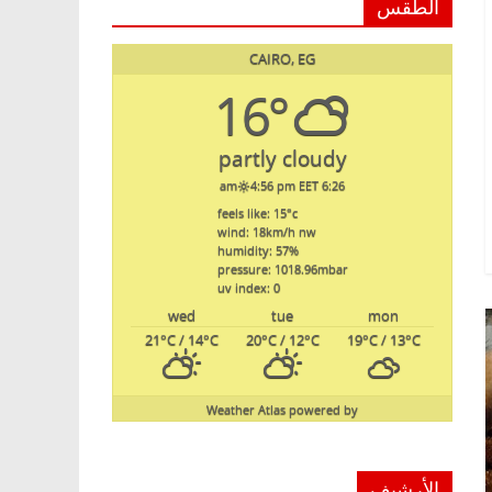
الطقس
CAIRO, EG
16°
partly cloudy
4:56 pm EET
6:26 am
feels like: 15
°c
wind: 18
km/h
nw
humidity: 57
%
pressure: 1018.96
mbar
uv index: 0
wed
tue
mon
21
°C
/ 14
°C
20
°C
/ 12
°C
19
°C
/ 13
°C
Weather Atlas
powered by
الأرشيف