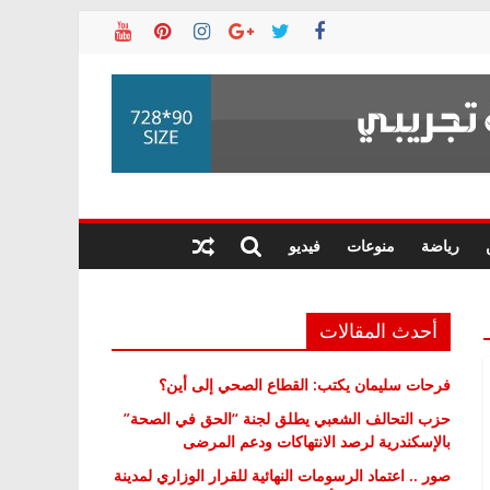
رياضة
منوعات
فيديو
أحدث المقالات
فرحات سليمان يكتب: القطاع الصحي إلى أين؟
حزب التحالف الشعبي يطلق لجنة “الحق في الصحة”
بالإسكندرية لرصد الانتهاكات ودعم المرضى
صور .. اعتماد الرسومات النهائية للقرار الوزاري لمدينة