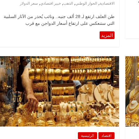
,
,
,
,
الاقتصادية
الحوار الوطني
الذهب
خبير اقتصادي
سعر الدولار
طن العلف ارتفع لـ 28 ألف جنيه.. ونائب يُحذر من الآثار السلبية
التي ستنعكس على ارتفاع أسعار الدواجن مع قرب
الرئيسية
مصر
ناس وناس
ناس وناس
مقعد شاغر على مائدة الإفطار.. يحي
 د. نور فرحات فقيه
حسين عبدالهادي فارس مقاومة
ضايا الوطن وانحاز
الخصخصة الذي دافع عن المال العام
(بروفايل)
21 فبراير، 2026
اقتصاد
الرئيسية