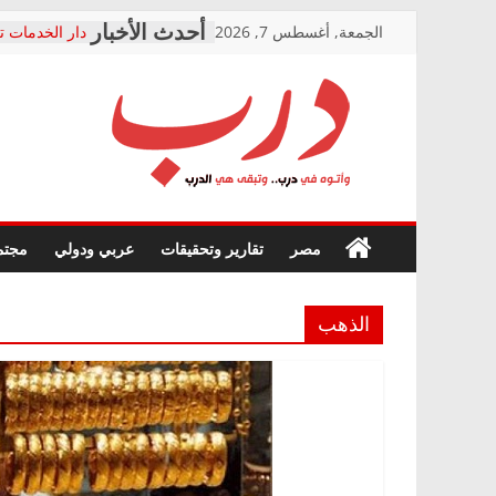
Skip
الجمعة, أغسطس 7, 2026
دار الخدمات ت
to
بعد مؤتمره الص
معاناة أصحاب
content
الشركة المنفذ
فرحات سليمان
درب
أين؟
حزب التحالف 
في الصحة” بال
وأتوه
ودعم المرضى
صور .. اعتماد 
في
مصر
تقارير وتحقيقات
عربي ودولي
مجتم
الوزاري لمدينة
درب..
إنشاء المبنى ا
وتبقى
المجلس القوم
هي
متابعة قضية ا
الذهب
الدرب
قرينة البراءة 
حق أصيل