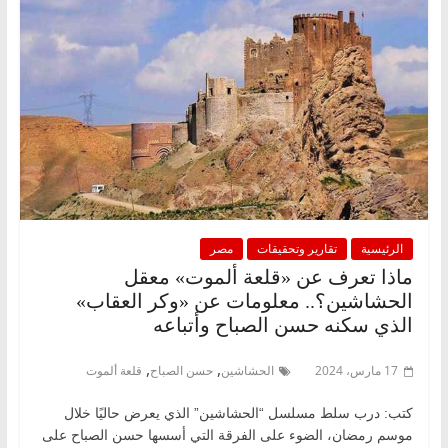
الرئيسية
تقارير وتحقيقات
مصر
ماذا تعرف عن «قلعة ألموت» معقل
الحشاشين؟.. معلومات عن «وكر العقاب»
الذي سكنه حسن الصباح وأتباعه
,
,
17 مارس، 2024
الحشاشين
حسن الصباح
قلعة ألموت
كتب: درب سلط مسلسل “الحشاشين” الذي يعرض حاليًا خلال
موسم رمضان، الضوء على الفرقة التي أسسها حسن الصباح على