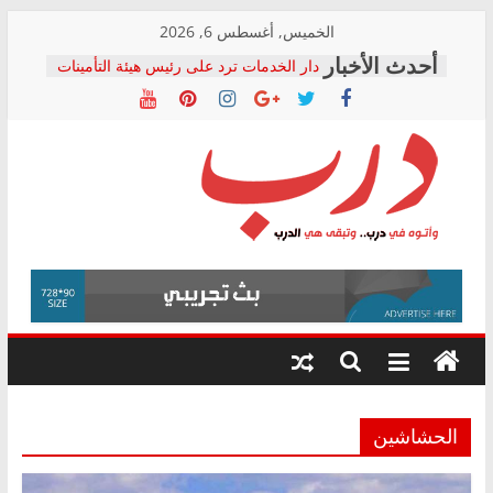
Skip
الخميس, أغسطس 6, 2026
to
دار الخدمات ترد على رئيس هيئة التأمينات
content
بعد مؤتمره الصحفي: إنكار الأزمة لا ينهي
معاناة أصحاب المعاشات.. ونطالب بكشف
الشركة المنفذة
فرحات سليمان يكتب: القطاع الصحي إلى
أين؟
حزب التحالف الشعبي يطلق لجنة “الحق
درب
في الصحة” بالإسكندرية لرصد الانتهاكات
ودعم المرضى
صور .. اعتماد الرسومات النهائية للقرار
وأتوه
الوزاري لمدينة الصحفيين.. وانتهاء أعمال
في
إنشاء المبنى الإداري
درب..
المجلس القومي لحقوق الإنسان يعلن
وتبقى
متابعة قضية الدكتور محمد زهران.. ويؤكد:
هي
قرينة البراءة وضمانات المحاكمة العادلة
حق أصيل
الدرب
الحشاشين