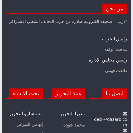
من نحن
"درب".. صحيفة الكترونية صادرة عن حزب التحالف الشعبي الاشتراكي
رئيس الحزب
مدحت الزاهد
رئيس مجلس الإدارة
طلعت فهمي
اتصل بنا
هيئة التحرير
تحت الانشاء
مديرا التحرير
مستشارو التحرير
desk@daaarb.co
m
إلهامي الميرغي
محمد جودة