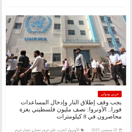
عربي ودولي
يجب وقف إطلاق النار وإدخال المساعدات
فورا.. الأونروا: نصف مليون فلسطيني بغزة
محاصرون في 8 كيلومترات
,
,
,
,
29 سبتمبر، 2025
الأونروا
الحرب علي غزة
حصار
حصار غزة