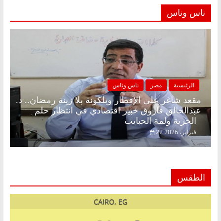
ناس وناس
الرئيسية
مصر
ناس وناس
مقعد شاغر على الإفطار وبلكونة بلا زينة رمضان.. د.
عبدالخالق فاروق خبير اقتصادي في انتظار حلم
الحرية ولمة الحبايب
22 فبراير، 2026
الطقس
CAIRO, EG