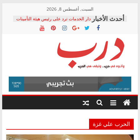
Skip
السبت, أغسطس 8, 2026
المجلس القومي لحقوق الإنسان يعلن
to
متابعة قضية الدكتور محمد زهران.. ويؤكد:
content
قرينة البراءة وضمانات المحاكمة العادلة
حق أصيل
دار الخدمات ترد على رئيس هيئة التأمينات
بعد مؤتمره الصحفي: إنكار الأزمة لا ينهي
معاناة أصحاب المعاشات.. ونطالب بكشف
الشركة المنفذة
درب
فرحات سليمان يكتب: القطاع الصحي إلى
أين؟
حزب التحالف الشعبي يطلق لجنة “الحق
وأتوه
في الصحة” بالإسكندرية لرصد الانتهاكات
في
ودعم المرضى
درب..
صور .. اعتماد الرسومات النهائية للقرار
وتبقى
الوزاري لمدينة الصحفيين.. وانتهاء أعمال
هي
إنشاء المبنى الإداري
الدرب
الحرب علي غزة