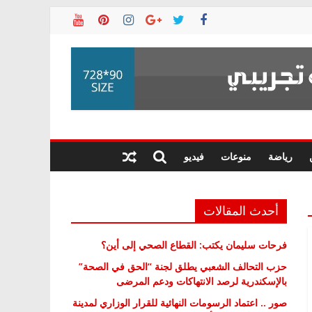
رياضة
منوعات
فيديو
أحدث المقالات
فرحات سليمان يكتب: القطاع الصحي إلى أين؟
حزب التحالف الشعبي يطلق لجنة “الحق في الصحة”
بالإسكندرية لرصد الانتهاكات ودعم المرضى
صور .. اعتماد الرسومات النهائية للقرار الوزاري لمدينة