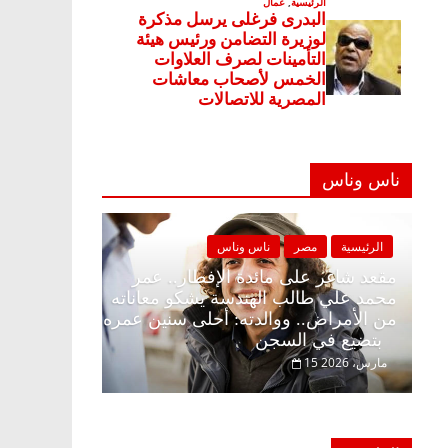
ناس وناس
اس وناس
الرئيسية
مصر
ناس وناس
فطار وبلكونة بلا زينة
مقعد شاغر على مائدة الإفطار.. عمر
الق فاروق خبير
محمد علي طالب الهندسة يشكو معانا
ر حلم الحرية ولمة
من الأمراض.. ووالدته: أحلى سنين ع
بتضيع في السجن
15 مارس، 2026