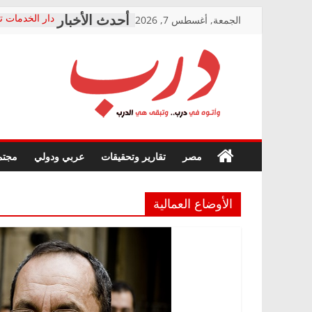
Skip
الجمعة, أغسطس 7, 2026
دار الخدمات ت
to
بعد مؤتمره الص
معاناة أصحاب
content
الشركة المنفذ
فرحات سليمان
درب
أين؟
حزب التحالف 
في الصحة” بال
وأتوه
ودعم المرضى
صور .. اعتماد 
في
مصر
تقارير وتحقيقات
عربي ودولي
مجتم
الوزاري لمدينة
درب..
إنشاء المبنى ا
وتبقى
المجلس القوم
هي
متابعة قضية ا
الأوضاع العمالية
الدرب
قرينة البراءة 
حق أصيل