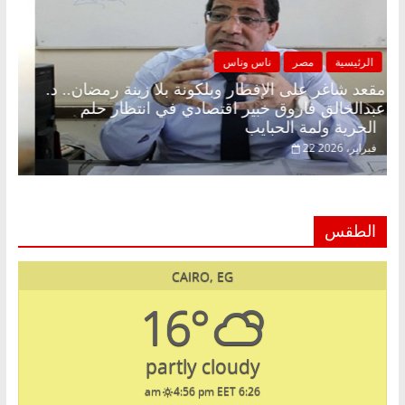
الرئيسية
مصر
ناس وناس
مقعد شاغر على الإفطار وبلكونة بلا زينة رمضان.. د.
عبدالخالق فاروق خبير اقتصادي في انتظار حلم
الحرية ولمة الحبايب
22 فبراير، 2026
الطقس
CAIRO, EG
16°
partly cloudy
4:56 pm EET
6:26 am