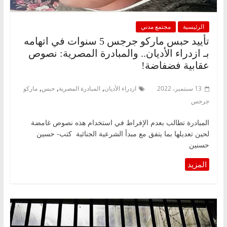
الرئيسية
مجتمع مدني
تأييد حبس ماركو جرجس 5 سنوات في اتهامه
بـ ازدراء الأديان.. والمبادرة المصرية: نصوص
عقابية فضفاضة!
,
,
,
13 سبتمبر، 2022
ازدراء الأديان
المبادرة المصرية
حبس
ماركو
جرجس
المبادرة تطالب بعدم الإفراط في استخدام هذه نصوص غامضة
لحين تعديلها بما يتفق مع مبدأ الشرعية الجنائية كتب- حسين
حسنين