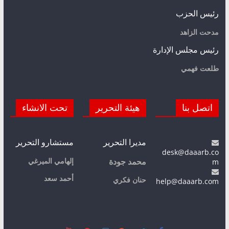
رئيس الحزب
مدحت الزاهد
رئيس مجلس الإدارة
طلعت فهمي
اتصل بنا
هيئة التحرير
تحت الانشاء
مديرا التحرير
مستشارو التحرير
desk@daaarb.co
m
إلهامي الميرغي
محمد جودة
أحمد سعد
حنان فكري
help@daaarb.com