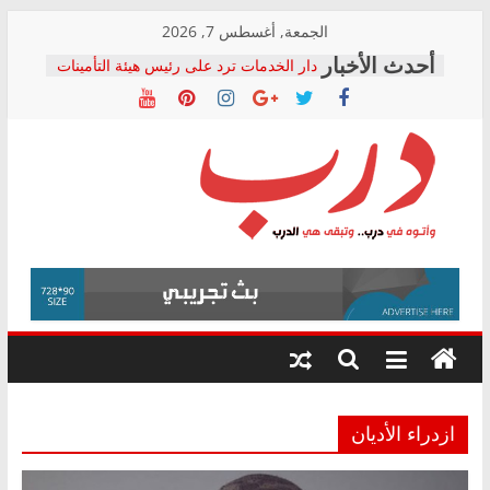
Skip
الجمعة, أغسطس 7, 2026
to
دار الخدمات ترد على رئيس هيئة التأمينات
content
بعد مؤتمره الصحفي: إنكار الأزمة لا ينهي
معاناة أصحاب المعاشات.. ونطالب بكشف
الشركة المنفذة
فرحات سليمان يكتب: القطاع الصحي إلى
أين؟
حزب التحالف الشعبي يطلق لجنة “الحق
درب
في الصحة” بالإسكندرية لرصد الانتهاكات
ودعم المرضى
صور .. اعتماد الرسومات النهائية للقرار
وأتوه
الوزاري لمدينة الصحفيين.. وانتهاء أعمال
في
إنشاء المبنى الإداري
درب..
المجلس القومي لحقوق الإنسان يعلن
وتبقى
متابعة قضية الدكتور محمد زهران.. ويؤكد:
هي
قرينة البراءة وضمانات المحاكمة العادلة
حق أصيل
الدرب
ازدراء الأديان