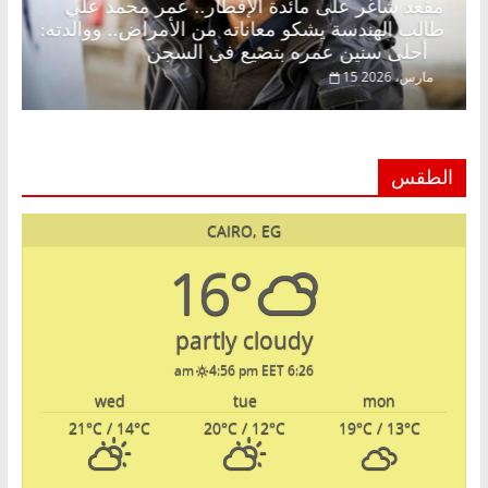
.
مقعد شاغر على مائدة الإفطار.. عمر محمد علي
طالب الهندسة يشكو معاناته من الأمراض.. ووالدته:
أحلى سنين عمره بتضيع في السجن
15 مارس، 2026
الطقس
CAIRO, EG
16°
partly cloudy
4:56 pm EET
6:26 am
wed
tue
mon
21
°C
/ 14
°C
20
°C
/ 12
°C
19
°C
/ 13
°C