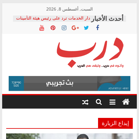
Skip
السبت, أغسطس 8, 2026
to
دار الخدمات ترد على رئيس هيئة التأمينات
content
بعد مؤتمره الصحفي: إنكار الأزمة لا ينهي
معاناة أصحاب المعاشات.. ونطالب بكشف
الشركة المنفذة
فرحات سليمان يكتب: القطاع الصحي إلى
أين؟
حزب التحالف الشعبي يطلق لجنة “الحق
درب
في الصحة” بالإسكندرية لرصد الانتهاكات
ودعم المرضى
صور .. اعتماد الرسومات النهائية للقرار
وأتوه
الوزاري لمدينة الصحفيين.. وانتهاء أعمال
في
إنشاء المبنى الإداري
درب..
المجلس القومي لحقوق الإنسان يعلن
وتبقى
متابعة قضية الدكتور محمد زهران.. ويؤكد:
هي
قرينة البراءة وضمانات المحاكمة العادلة
حق أصيل
الدرب
إيداع الزيارة