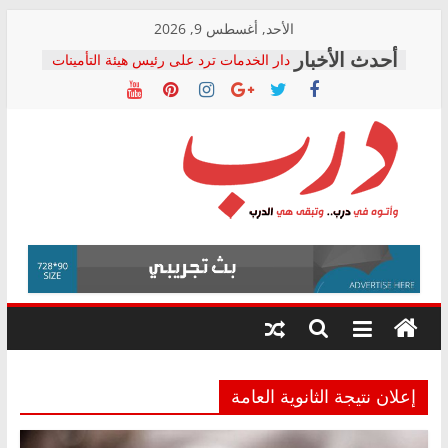
Skip
الأحد, أغسطس 9, 2026
to
دار الخدمات ترد على رئيس هيئة التأمينات
content
بعد مؤتمره الصحفي: إنكار الأزمة لا ينهي
معاناة أصحاب المعاشات.. ونطالب بكشف
الشركة المنفذة
فرحات سليمان يكتب: القطاع الصحي إلى
أين؟
حزب التحالف الشعبي يطلق لجنة “الحق
درب
في الصحة” بالإسكندرية لرصد الانتهاكات
ودعم المرضى
صور .. اعتماد الرسومات النهائية للقرار
وأتوه
الوزاري لمدينة الصحفيين.. وانتهاء أعمال
في
إنشاء المبنى الإداري
درب..
المجلس القومي لحقوق الإنسان يعلن
وتبقى
متابعة قضية الدكتور محمد زهران.. ويؤكد:
هي
قرينة البراءة وضمانات المحاكمة العادلة
حق أصيل
الدرب
إعلان نتيجة الثانوية العامة