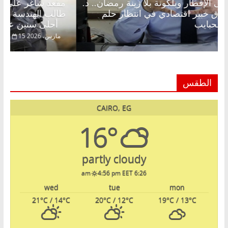
قعد شاغر على الإفطار وبلكونة بلا زينة رمضان.. د.
مقعد ش
بدالخالق فاروق خبير اقتصادي في انتظار حلم
طالب ا
لمة الحبايب
أحلى سنين عمره بتضيع في السجن
22 فبراير، 2026
15 مارس، 026
الطقس
CAIRO, EG
16°
partly cloudy
4:56 pm EET
6:26 am
wed
tue
mon
21
°C
/ 14
°C
20
°C
/ 12
°C
19
°C
/ 13
°C