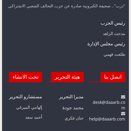
"درب".. صحيفة الكترونية صادرة عن حزب التحالف الشعبي الاشتراكي
رئيس الحزب
مدحت الزاهد
رئيس مجلس الإدارة
طلعت فهمي
اتصل بنا
هيئة التحرير
تحت الانشاء
مديرا التحرير
مستشارو التحرير
desk@daaarb.co
m
إلهامي الميرغي
محمد جودة
أحمد سعد
حنان فكري
help@daaarb.com