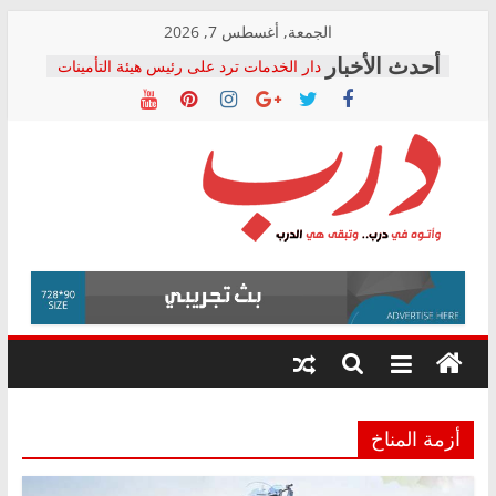
Skip
الجمعة, أغسطس 7, 2026
to
دار الخدمات ترد على رئيس هيئة التأمينات
content
بعد مؤتمره الصحفي: إنكار الأزمة لا ينهي
معاناة أصحاب المعاشات.. ونطالب بكشف
الشركة المنفذة
فرحات سليمان يكتب: القطاع الصحي إلى
أين؟
حزب التحالف الشعبي يطلق لجنة “الحق
درب
في الصحة” بالإسكندرية لرصد الانتهاكات
ودعم المرضى
صور .. اعتماد الرسومات النهائية للقرار
وأتوه
الوزاري لمدينة الصحفيين.. وانتهاء أعمال
في
إنشاء المبنى الإداري
درب..
المجلس القومي لحقوق الإنسان يعلن
وتبقى
متابعة قضية الدكتور محمد زهران.. ويؤكد:
هي
قرينة البراءة وضمانات المحاكمة العادلة
حق أصيل
الدرب
أزمة المناخ