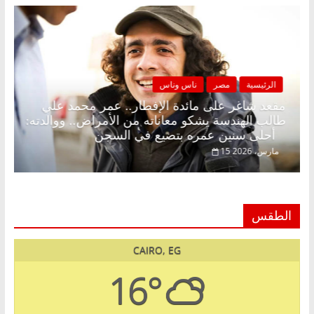
الرئيسية
مصر
ناس وناس
 بلا زينة رمضان.. د.
مقعد شاغر على مائدة الإفطار.. ع
ي في انتظار حلم
طالب الهندسة يشكو معاناته من الأم
أحلى سنين عمره بتضيع في السجن
15 مارس، 2026
الطقس
CAIRO, EG
16°