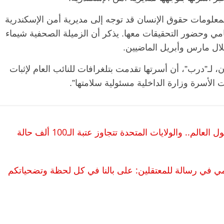
معلومات حقوق الإنسان قد توجه إلى مديرية أمن الإسكندرية
 وحضور التحقيقات معها. يذكر أن الزميلة الصحفية شيماء
ل مارس وأبريل الماضيين.
 لـ”درب”، أن أسرتها تقدمت بتلغرافات للنائب العام لإثبات
الأسرة وزارة الداخلية مسئولية سلامتها”.
الرئيسية
مصر
ناس وناس
ا
مقعد شاغر على مائدة الإفطار.. يحيى
مقع
فيروس كورونا: أكثر من 5.7 مليون إصابة حول العالم.. والولايات المتحدة تتجاوز عتبة الـ100 ألف حالة
رحات فقيه
حسين عبدالهادي فارس مقاومة
رمض
طن وانحاز
الخصخصة الذي دافع عن المال العام
اقت
(بروفايل)
الحبايب
يمي في رسالة للمعتقلين: على بالنا في كل لحظة وتضحياتكم
21 فبراير، 2026
22 