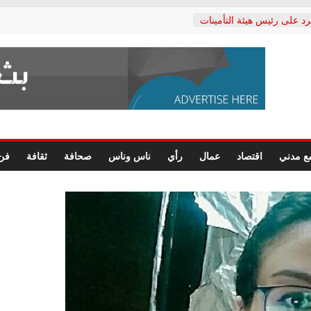
رد على رئيس هيئة التأمينات
حفي: إنكار الأزمة لا ينهي
 المعاشات.. ونطالب بكشف
ة
 يكتب: القطاع الصحي إلى
الشعبي يطلق لجنة “الحق
إسكندرية لرصد الانتهاكات
الرسومات النهائية للقرار
ع مدني
اقتصاد
عمال
رأي
ناس وناس
صحافة
ثقافة
فن
 الصحفيين.. وانتهاء أعمال
لإداري
ي لحقوق الإنسان يعلن
لدكتور محمد زهران.. ويؤكد:
وضمانات المحاكمة العادلة