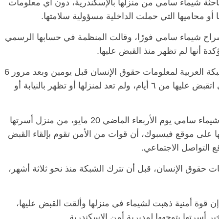
باحثة شيماء سامي من منزلها بالإسكندرية، دون اي معلومات
 أو محاميها التي حملت الداخلية مسؤولية سلامتها.
اح شيماء سامي فورًا، وقالت المنظمة في حسابها الرسمي
دة أنها لم تظهر منذ القبض عليها.
وكتب المحامي الحقوقي جمال عيد، مدير الشبكة العربية لمعلومات حقوق الإنسان قبل يومين وبعد مرور 6
أيام على أختفاء شيماء: “الصحفية شيماء سامي اتقبض عليها من ٦ أيام، ولم تعد لمنزلها أو تظهر بالنيابة أو
وألقت قوات من الأمن، القبض على الصحفية شيماء سامي يوم الأربعاء الماضي 20 مايو، من منزل أسرتها
ا على موقع فيسبوك، أن قوات من الأمن تقوم بإلقاء القبض
ع التواصل الاجتماعي.
ت حقوق الإنسان، قبل أن تترك الشبكة منذ نحو ثلاثة أشهر،
قوة أمنية ذهبت لشيماء في منزلها وألقت القبض عليها،
ر أسرتها بتوجهها لمديرية أمن الإسكندرية.