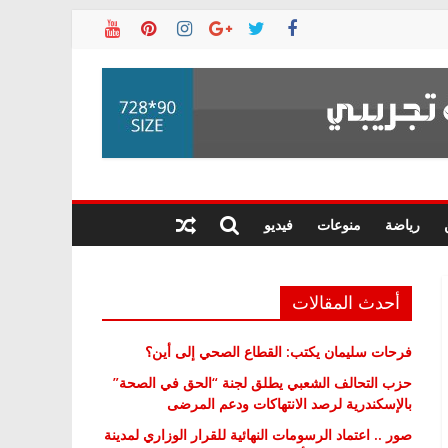
رياضة
منوعات
فيديو
أحدث المقالات
فرحات سليمان يكتب: القطاع الصحي إلى أين؟
حزب التحالف الشعبي يطلق لجنة “الحق في الصحة”
بالإسكندرية لرصد الانتهاكات ودعم المرضى
صور .. اعتماد الرسومات النهائية للقرار الوزاري لمدينة