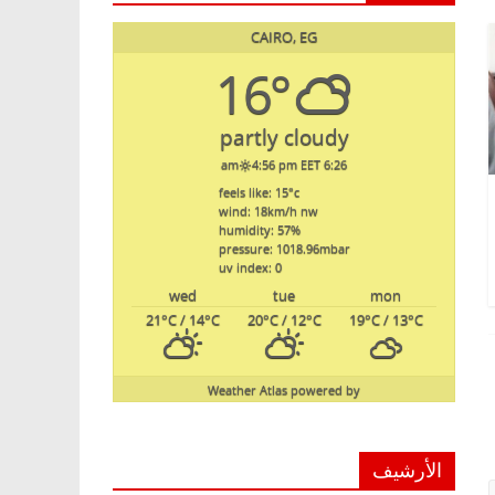
CAIRO, EG
16°
partly cloudy
4:56 pm EET
6:26 am
feels like: 15
°c
wind: 18
km/h
nw
humidity: 57
%
pressure: 1018.96
mbar
uv index: 0
wed
tue
mon
21
°C
/ 14
°C
20
°C
/ 12
°C
19
°C
/ 13
°C
Weather Atlas
powered by
الأرشيف