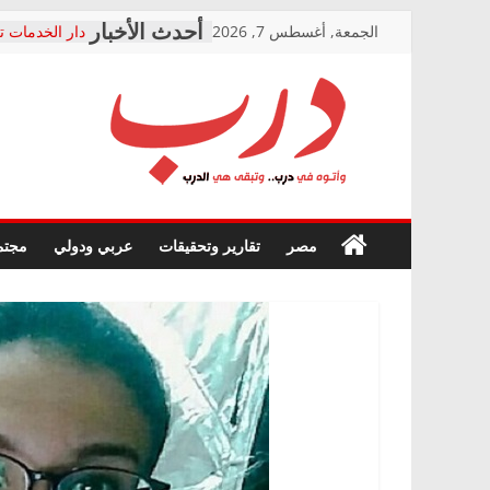
Skip
الجمعة, أغسطس 7, 2026
دار الخدمات ت
to
بعد مؤتمره الص
معاناة أصحاب
content
الشركة المنفذ
فرحات سليمان
درب
أين؟
حزب التحالف 
في الصحة” بال
وأتوه
ودعم المرضى
صور .. اعتماد 
في
مصر
تقارير وتحقيقات
عربي ودولي
مجتم
الوزاري لمدينة
درب..
إنشاء المبنى ا
وتبقى
المجلس القوم
هي
متابعة قضية ا
الدرب
قرينة البراءة 
حق أصيل