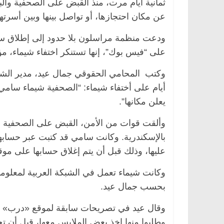
ثمانية أيام مرت، منذ القبض على الصحفية وال
عن مكان احتجازها، أو تواصل بينها وبين أسرتها
ودعت منظمة مراسلون بلا حدود إلى إطلاق سر
على “فيس بوك”، إنها تستنكر اختفاء شيماء، مؤك
يعلن مكانها”.
بالإسكندرية. وكانت سامي قد كتبت عبر حسابه
عليها، وذلك قبل أن يتم إغلاق حسابها على موق
وكانت شيماء تعمل في الشبكة العربية لمعلوما
بحسب جمال عيد.
وقال عيد في تصريحات سابقة لموقع «درب» إن 
وطلبوا منها اخذ بعض الملابس معها، قبل أن تخب