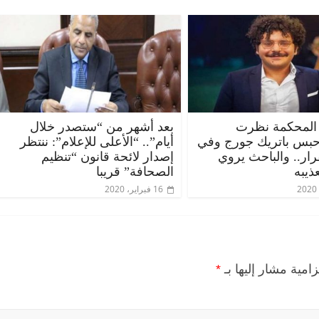
المحكمة نظرت
بعد أشهر من “ستصدر خلال
حبس باتريك جورج وفي
أيام”.. “الأعلى للإعلام”: ننتظر
قرار.. والباحث يروي
إصدار لائحة قانون “تنظيم
ذيبه
الصحافة” قريبا
16 فبراير، 2020
زامية مشار إليها بـ
*