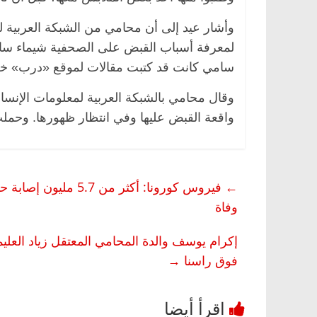
وأشار عيد إلى أن محامي من الشبكة العربية ل
لمعرفة أسباب القبض على الصحفية شيماء سامي
سامي كانت قد كتبت مقالات لموقع «درب» خلا
وقال محامي بالشبكة العربية لمعلومات الإنسان،
واقعة القبض عليها وفي انتظار ظهورها. وحملت 
مصر
ناس وناس
الرئيسية
مصر
ناس وناس
←
لخالق فاروق.. خبير اقتصادي
في ذكرى رحيله.. د. نور ف
وفاة
ذكرى ميلاده وحيداً على أبواب
قانوني دافع عن قضايا الو
للحرية (بروفايل)
إكرام يوسف والدة المحامي المعتقل زياد العل
26 يناير، 2026
فوق راسنا
→