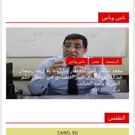
ناس وناس
الرئيسية
مصر
ناس وناس
مقعد شاغر على الإفطار وبلكونة بلا زينة رمضان.. د.
عبدالخالق فاروق خبير اقتصادي في انتظار حلم
الحرية ولمة الحبايب
22 فبراير، 2026
الطقس
CAIRO, EG