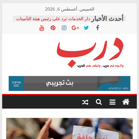
Skip
الخميس, أغسطس 6, 2026
to
دار الخدمات ترد على رئيس هيئة التأمينات
content
بعد مؤتمره الصحفي: إنكار الأزمة لا ينهي
معاناة أصحاب المعاشات.. ونطالب بكشف
الشركة المنفذة
فرحات سليمان يكتب: القطاع الصحي إلى
أين؟
حزب التحالف الشعبي يطلق لجنة “الحق
درب
في الصحة” بالإسكندرية لرصد الانتهاكات
ودعم المرضى
صور .. اعتماد الرسومات النهائية للقرار
وأتوه
الوزاري لمدينة الصحفيين.. وانتهاء أعمال
في
إنشاء المبنى الإداري
درب..
المجلس القومي لحقوق الإنسان يعلن
وتبقى
متابعة قضية الدكتور محمد زهران.. ويؤكد:
هي
قرينة البراءة وضمانات المحاكمة العادلة
حق أصيل
الدرب