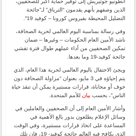
أنطونيو جوتيريش إلى توفير حماية أكبر للصحفيين،
الذين وصفهم بأنهم يقدمون “الترياق” لـ”جائحة
التضليل المحيطة بفيروس كورونا – كوفيد 19″.
وفي رسالة بمناسبة اليوم العالمي لحرية الصحافة،
ناشد الأمين العام الحكومات – وغيرها – ضمان
تمكين الصحفيين من أداء عملهم طوال فترة تفشي
جائحة كوفيد-19 وما بعدها.
ويجئ الاحتفال باليوم العالمي لحرية هذا العام، الذي
يتم إحياؤه في 3 مايو، بعنوان “مزاولة الصحافة دون
خوف أو محاباة، قرارات مستنيرة يمكن أن تنقذ حياة
الناس”، بحسب
بيان
للأمم المتحدة.
وأشار الأمين العام إلى أن الصحفيين والعاملين في
وسائل الإعلام يطلعون بدور بالغ الأهمية في
المساعدة على اتخاذ قرارات مستنيرة، وفي الوقت
الذي يكافح فيه العالم جائحة كوفيد- 19، فإن تلك