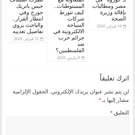
مصر ومطالبات
المستوطنات..
حبس باتريك
بإقالة وزيرة
كيف تتورط
جورج وفي
الصحة
شركات
انتظار القرار..
السياحة
والباحث يروي
14 فبراير، 2020
الالكترونية في
تفاصيل تعذيبه
جرائم حرب
15 فبراير، 2020
ضد
الفلسطينين؟
8 مارس، 2020
اترك تعليقاً
لن يتم نشر عنوان بريدك الإلكتروني.
الحقول الإلزامية
مشار إليها بـ
*
التعليق
*