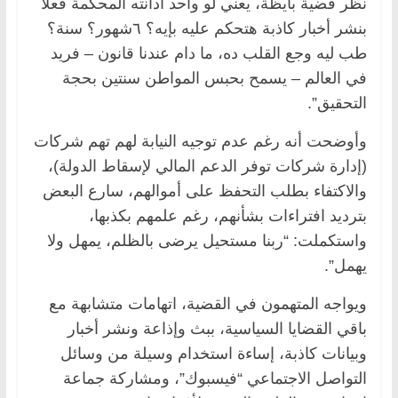
نظر قضية بايظة، يعني لو واحد أدانته المحكمة فعلا
بنشر أخبار كاذبة هتحكم عليه بإيه؟ ٦شهور؟ سنة؟
طب ليه وجع القلب ده، ما دام عندنا قانون – فريد
في العالم – يسمح بحبس المواطن سنتين بحجة
التحقيق”.
وأوضحت أنه رغم عدم توجيه النيابة لهم تهم شركات
(إدارة شركات توفر الدعم المالي لإسقاط الدولة)،
والاكتفاء بطلب التحفظ على أموالهم، سارع البعض
بترديد افتراءات بشأنهم، رغم علمهم بكذبها،
واستكملت: “ربنا مستحيل يرضى بالظلم، يمهل ولا
يهمل”.
ويواجه المتهمون في القضية، اتهامات متشابهة مع
باقي القضايا السياسية، ببث وإذاعة ونشر أخبار
وبيانات كاذبة، إساءة استخدام وسيلة من وسائل
التواصل الاجتماعي “فيسبوك”، ومشاركة جماعة