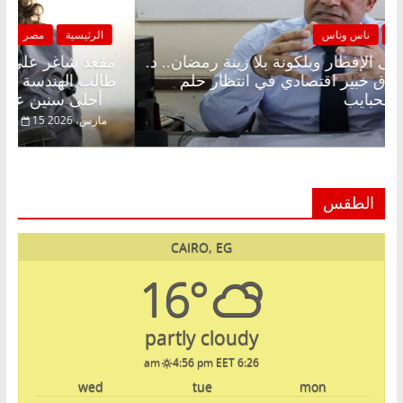
الرئيسية
مصر
ناس وناس
ال
مقعد شاغر على الإفطار وبلكونة بلا زينة رمضان.. د.
مقع
عبدالخالق فاروق خبير اقتصادي في انتظار حلم
طال
الحرية ولمة الحبايب
أحلى سنين عمره بتضيع في السجن
22 فبراير، 2026
15 م
الطقس
CAIRO, EG
16°
partly cloudy
4:56 pm EET
6:26 am
wed
tue
mon