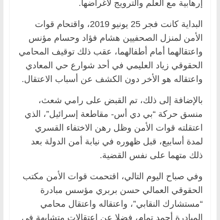
إرهابية مع العلم والترويج لأغراضها.
البداية كانت فجر 25 يونيو 2019، واقتحام قوات
الأمن لمنزل الصحفيين هشام فؤاد وحسام مؤنس
واعتقالهما أمام أطفالهما، عقب ذلك توقيف المحامي
الحقوقي زياد العليمي في أحد شوارع حي المعادي
واعتقاله هو الأخر دون الكشف عن أسباب الاعتقال.
بالإضافة إلى ذلك، تم القبض على رامي شعث،
منسق حركة “بي دي أس- مقاطعة إسرائيل”، الذي
اعتقلته قوات الأمن وظل رهن الاختفاء القسري
لمدة أسابيع، قبل ظهوره في نيابة أمن الدولة بعد
ذلك متهما على نفس القضية.
وفي صباح اليوم التالي، اقتحمت قوات الأمن مكتب
الحقوقي العمالي حسن بربري مؤسس مبادرة
“مستشارك النقابي”، واعتقاله واعتقال محامي
المبادرة أحمد تمام، فضلا عن اعتقالات متشابهة في