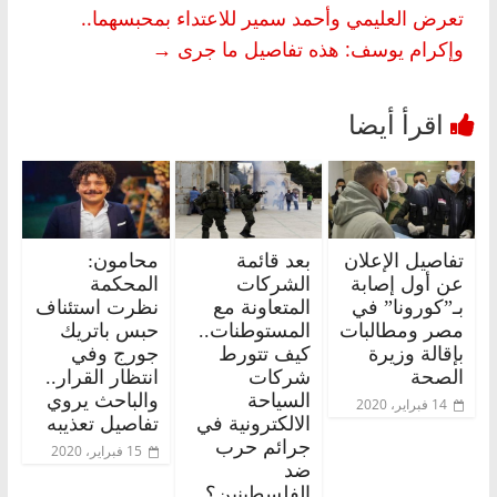
تعرض العليمي وأحمد سمير للاعتداء بمحبسهما..
وإكرام يوسف: هذه تفاصيل ما جرى
→
تفاصيل الإعلان
بعد قائمة
محامون:
عن أول إصابة
الشركات
المحكمة
بـ”كورونا” في
المتعاونة مع
نظرت استئناف
مصر ومطالبات
المستوطنات..
حبس باتريك
بإقالة وزيرة
كيف تتورط
جورج وفي
الصحة
شركات
انتظار القرار..
السياحة
والباحث يروي
14 فبراير، 2020
الالكترونية في
تفاصيل تعذيبه
جرائم حرب
15 فبراير، 2020
ضد
الفلسطينين؟