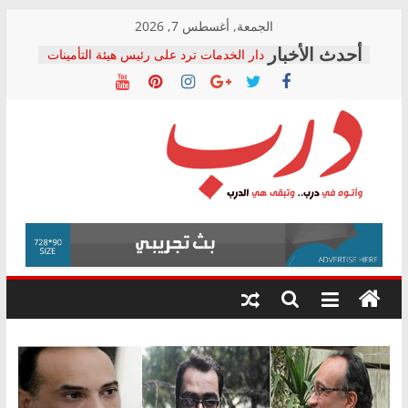
Skip
الجمعة, أغسطس 7, 2026
to
دار الخدمات ترد على رئيس هيئة التأمينات
content
بعد مؤتمره الصحفي: إنكار الأزمة لا ينهي
معاناة أصحاب المعاشات.. ونطالب بكشف
الشركة المنفذة
فرحات سليمان يكتب: القطاع الصحي إلى
أين؟
حزب التحالف الشعبي يطلق لجنة “الحق
درب
في الصحة” بالإسكندرية لرصد الانتهاكات
ودعم المرضى
صور .. اعتماد الرسومات النهائية للقرار
وأتوه
الوزاري لمدينة الصحفيين.. وانتهاء أعمال
في
إنشاء المبنى الإداري
درب..
المجلس القومي لحقوق الإنسان يعلن
وتبقى
متابعة قضية الدكتور محمد زهران.. ويؤكد:
هي
قرينة البراءة وضمانات المحاكمة العادلة
حق أصيل
الدرب