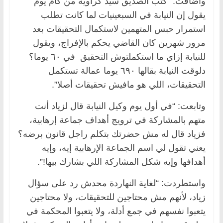
وأضافت: “كتب الصديق سيد كراوية من كام يوم
يقول إن النيابة في السبعينيات لما كانت تطلب
استمرار حبس المتهمين لاستكمال التحقيقات بعد
مرور شهرين كان القاضي يحكم بالإفراج، ويقول
للنيابة إزاي ما استكملتوش التحقيق في ٦٠ يوما؟
دلوقت النيابة بقالها ٦٩٠ يوما عمالة تستكمل
التحقيقات، اللي هو مافيش تحقيقات أصلا”.
وتابعت: “في أول يوم وكيل النيابة قال لزياد أنت
متهم بالمشاركة في ترويج أهداف جماعة إرهابية،
فزياد قال له مش حضرتك بتكلم راجل قانون برضه؟
يعني تقول لي اسم الجماعة الإرهابية إيه، وإيه
أهدافها وإيه شكل المشاركة اللي بشارك بيها!”.
واستطردت: “لغاية النهاردة محدش رد على سؤال
زياد، لأنهم مش محتاجين للتحقيقات، ولا محتاجين
يتعبوا نفسهم في جمع أدلة، ولا يتعبوا المحكمة في