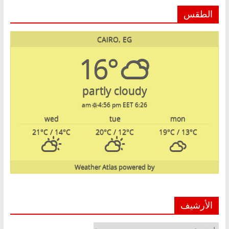
الطقس
CAIRO, EG
16°
partly cloudy
4:56 pm EET
6:26 am
wed
tue
mon
21
°C
/ 14
°C
20
°C
/ 12
°C
19
°C
/ 13
°C
Weather Atlas
powered by
الأرشيف
الأرشيف