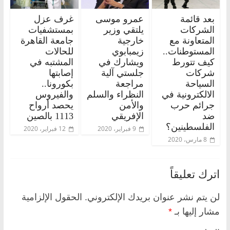
بعد قائمة
عمرو موسى
غرف عزل
الشركات
يلتقي وزير
بمستشفيات
المتعاونة مع
خارجية
جامعة القاهرة
المستوطنات..
زيمبابوي
للحالات
كيف تتورط
ويشارك في
المشتبه في
شركات
جلستي آلية
إصابتها
السياحة
مراجعة
بكورونا..
الالكترونية في
النظراء والسلم
والفيروس
جرائم حرب
والأمن
يحصد أرواح
ضد
الإفريقي
1113 بالصين
الفلسطينين؟
9 فبراير، 2020
12 فبراير، 2020
8 مارس، 2020
اترك تعليقاً
لن يتم نشر عنوان بريدك الإلكتروني.
الحقول الإلزامية
مشار إليها بـ
*