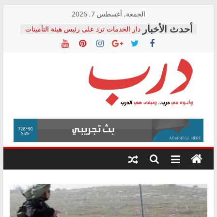
Skip
الجمعة, أغسطس 7, 2026
to
دار الخدمات ترد على رئيس هيئة التأمينات
content
بعد مؤتمره الصحفي: إنكار الأزمة لا ينهي
معاناة أصحاب المعاشات.. ونطالب بكشف
الشركة المنفذة
فرحات سليمان يكتب: القطاع الصحي إلى
أين؟
حزب التحالف الشعبي يطلق لجنة “الحق
درب
في الصحة” بالإسكندرية لرصد الانتهاكات
ودعم المرضى
صور .. اعتماد الرسومات النهائية للقرار
وأتوه
الوزاري لمدينة الصحفيين.. وانتهاء أعمال
في
إنشاء المبنى الإداري
درب..
المجلس القومي لحقوق الإنسان يعلن
وتبقى
متابعة قضية الدكتور محمد زهران.. ويؤكد:
هي
قرينة البراءة وضمانات المحاكمة العادلة
حق أصيل
الدرب