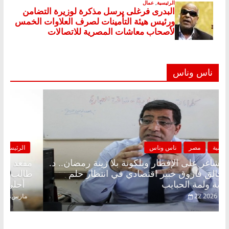
ناس وناس
الرئيسية
مصر
ناس وناس
مقعد شاغر على الإفطار وبلكونة بلا زينة رمضان.. د.
عبدالخالق فاروق خبير اقتصادي في انتظار حلم
الحرية ولمة الحبايب
22 فبراير، 2026