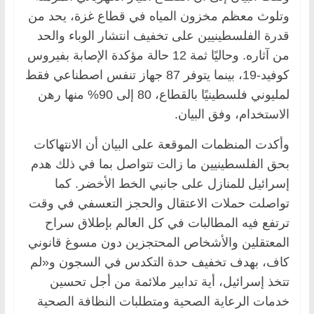
وتلوث معظم مخزون المياه في قطاع غزة، يحد من
قدرة الفلسطينيين على تخفيف انتشار الوباء والحد
من آثاره. وحاليًا ثمة 12 حالة مؤكدة الإصابة بفيروس
كوفيد-19، بينما يتوفر 87 جهاز تنفس اصطناعي فقط
لمليوني فلسطينيًا بالقطاع، 80 إلى 90% منها رهن
الاستخدام، وفق البيان.
وأكدت المنظمات الموقعة على البيان أن الانتهاكات
بحق الفلسطينيين ما زالت تتواصل بما في ذلك هدم
إسرائيل للمنازل على جانبي الخط الأخضر. كما
تواصلت حملات الاعتقال والحجز التعسفي في وقت
ترتفع فيه المطالبات في كل العالم بإطلاق سراح
المعتقلين والأشخاص المحتجزين دون مسوغ قانوني
كاف، بهدف تخفيف حدة التكدس في السجون و«لم
تتخذ إسرائيل، أية تدابير ملائمة من أجل تحسين
خدمات الرعاية الصحية ومتطلبات النظافة الصحية