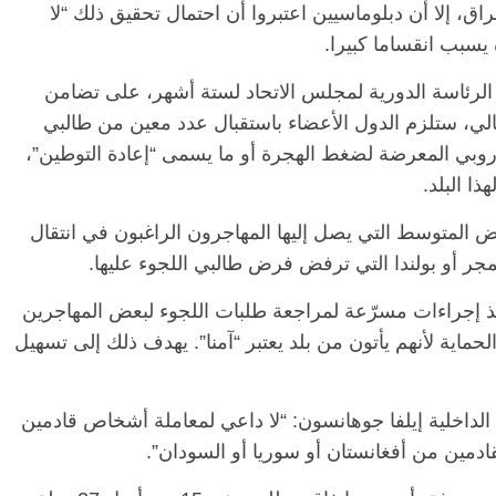
اق، إلا أن دبلوماسيين اعتبروا أن احتمال تحقيق ذلك “لا
يسبب انقساما كبيرا.
 الرئاسة الدورية لمجلس الاتحاد لستة أشهر، على تضامن
لي، ستلزم الدول الأعضاء باستقبال عدد معين من طالبي
وروبي المعرضة لضغط الهجرة أو ما يسمى “إعادة التوطين”،
ا البلد.
ض المتوسط التي يصل إليها المهاجرون الراغبون في انتقال
جر أو بولندا التي ترفض فرض طالبي اللجوء عليها.
نفيذ إجراءات مسرّعة لمراجعة طلبات اللجوء لبعض المهاجرين
اية لأنهم يأتون من بلد يعتبر “آمنا”. يهدف ذلك إلى تسهيل
الداخلية إيلفا جوهانسون: “لا داعي لمعاملة أشخاص قادمين
لقادمين من أفغانستان أو سوريا أو السودان”.