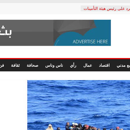
رد على رئيس هيئة التأمينات
حفي: إنكار الأزمة لا ينهي
 المعاشات.. ونطالب بكشف
ة
 يكتب: القطاع الصحي إلى
الشعبي يطلق لجنة “الحق
إسكندرية لرصد الانتهاكات
الرسومات النهائية للقرار
ع مدني
اقتصاد
عمال
رأي
ناس وناس
صحافة
ثقافة
فن
 الصحفيين.. وانتهاء أعمال
لإداري
ي لحقوق الإنسان يعلن
لدكتور محمد زهران.. ويؤكد:
وضمانات المحاكمة العادلة