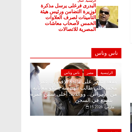
ناس وناس
مصر
ناس وناس
الرئيسية
مصر
ناس وناس
 على الإفطار وبلكونة بلا زينة
مقعد شاغر على مائدة الإفط
د. عبدالخالق فاروق خبير
محمد علي طالب الهندسة يش
في انتظار حلم الحرية ولمة
من الأمراض.. ووالدته: أحل
بتضيع في السجن
15 مارس، 2026