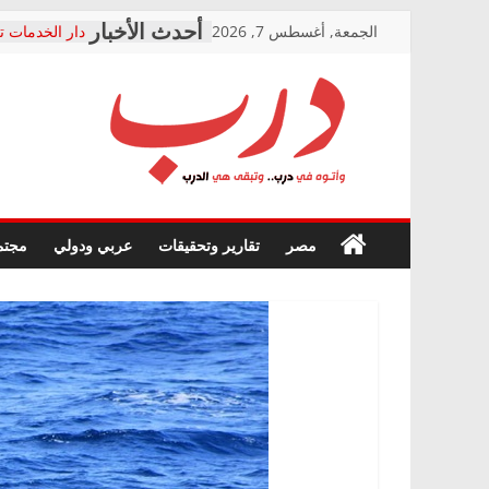
Skip
الجمعة, أغسطس 7, 2026
دار الخدمات ت
to
بعد مؤتمره الص
معاناة أصحاب
content
الشركة المنفذ
فرحات سليمان
درب
أين؟
حزب التحالف 
في الصحة” بال
وأتوه
ودعم المرضى
صور .. اعتماد 
في
مصر
تقارير وتحقيقات
عربي ودولي
مجتم
الوزاري لمدينة
درب..
إنشاء المبنى ا
وتبقى
المجلس القوم
هي
متابعة قضية ا
الدرب
قرينة البراءة 
حق أصيل