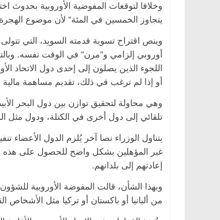
وخلافا لتوقعات المفوضية الأوروبية بحدوث اختر
يتجاوز الخمسين في المئة” لأن موضوع الهجرة 
وينص اقتراح تسوية قدمته السويد، التي تتولى
أوروبي إلزامي و”مرن” في الوقت نفسه. وبالتا
اللجوء الذين يصلون إلى إحدى دول الاتحاد الأ
أو إذا لم ترغب في ذلك، تقديم مساهمة مالية لهذ
وهي محاولة لتحقيق توازن بين دول البحر الأبي
تلقائي إلى دول أخرى في الكتلة، ودول مثل الم
يتناول الوزراء نصا آخر يُلزم الدول الأعضاء ت
غير المؤهلين بشكل واضح للحصول على هذه الحم
إعادتهم إلى بلدانهم.
وبهذا الشأن، قالت المفوضة الأوروبية للشؤون 
من ألبانيا أو باكستان أو تركيا مثل الأشخاص ا