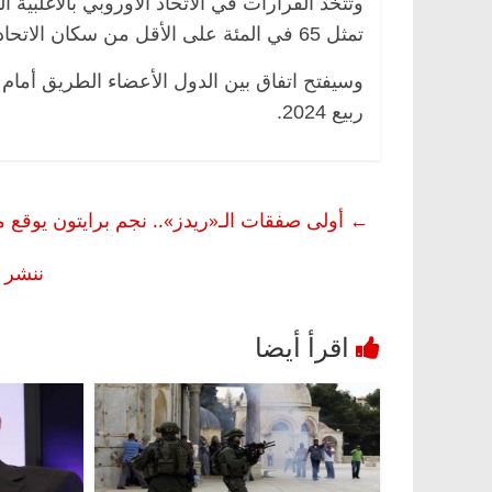
تمثل 65 في المئة على الأقل من سكان الاتحاد الأوروبي.
وسيفتح اتفاق بين الدول الأعضاء الطريق أمام 
ربيع 2024.
←
أولى صفقات الـ«ريدز».. نجم برايتون يوقع 
ننشر 
ناس وناس
الرئيسية
مصر
ناس وناس
فاروق.. خبير اقتصادي
في ذكرى رحيله.. د. نور فرحات 
يلاده وحيداً على أبواب
قانوني دافع عن قضايا الوطن وان
للحرية (بروفايل)
26 يناير، 2026