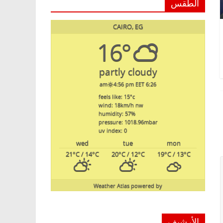
الطقس
CAIRO, EG
16°
partly cloudy
4:56 pm EET
6:26 am
feels like: 15
°c
wind: 18
km/h
nw
humidity: 57
%
pressure: 1018.96
mbar
uv index: 0
wed
tue
mon
21
°C
/ 14
°C
20
°C
/ 12
°C
19
°C
/ 13
°C
Weather Atlas
powered by
الأرشيف