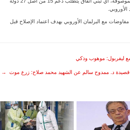
وتُتخذ القرارات في الاتحاد الأوروبي بالأغلبية الموصوفة، أي تبني اتفاق يتطلب دعم 15 من أصل 27 دولة
مفاوضات مع البرلمان الأوروبي بهدف اعتماد الإصلاح قبل
مع ليفربول: موهوب وذكي
قصيدة د. ممدوح سالم عن الشهيد محمد صلاح: زرع موت
→
الرئيسية
مصر
ناس وناس
الرئيسية
مقعد شاغر على مائدة الإفطار.. يحيى
مقعد شاغر
فقيه
حسين عبدالهادي فارس مقاومة
رمضان.. 
حاز
الخصخصة الذي دافع عن المال العام
اقتصادي 
(بروفايل)
الحبايب
21 فبراير، 2026
22 فبراير، 2026