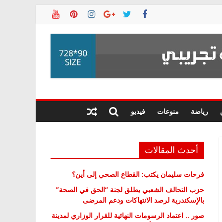
رياضة
منوعات
فيديو
أحدث المقالات
فرحات سليمان يكتب: القطاع الصحي إلى أين؟
حزب التحالف الشعبي يطلق لجنة “الحق في الصحة”
بالإسكندرية لرصد الانتهاكات ودعم المرضى
صور .. اعتماد الرسومات النهائية للقرار الوزاري لمدينة