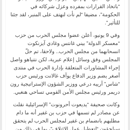
“باتخاذ القرارات بمفرده وعزل شركائه في
الحكومة”، مضيفا “لم نأت لنهتف على المنبر، لقد جئنا
للتأثير”.
وفي 9 يونيو، أعلن عضوا مجلس الحرب من حزب
“معسكر الدولة” بيني غانتس وغادي آيزنكوت
انسحابهما من مجلس الحرب.. ولاحقا، تم حلّ
المجلس وفق وسائل إعلام عبرية، لكن نتنياهو واصل
إجراء المشاورات المتعلقة بإدارة الحرب في منتدى
أصغر يضم وزير الدفاع يوآف غالانت ورئيس حزب
“شاس” آرييه درعي ووزير الشؤون الإستراتيجية رون
دريمر ورئيس مجلس الأمن القومي تساحي هنغبي.
وكانت صحيفة “يديعوت أحرونوت” الإسرائيلية نقلت
عن مصادر لم تسمها في حزب بن غفير أنه ما دام
مطلبهم بانضمام بن غفير لمجلس الحرب لم يتحقق
سيلجؤون “لتعطيل عمل الائتلاف”، بما في ذلك من