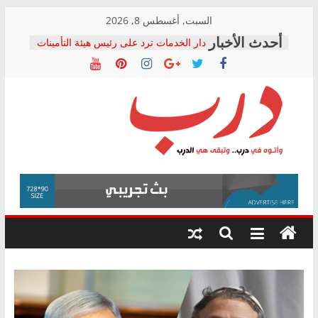
Skip
السبت, أغسطس 8, 2026
to
دار الخدمات ترد على رئيس هيئة التأمينات
content
بعد مؤتمره الصحفي: إنكار الأزمة لا ينهي
معاناة أصحاب المعاشات.. ونطالب بكشف
الشركة المنفذة
فرحات سليمان يكتب: القطاع الصحي إلى
أين؟
حزب التحالف الشعبي يطلق لجنة “الحق
درب
في الصحة” بالإسكندرية لرصد الانتهاكات
ودعم المرضى
صور .. اعتماد الرسومات النهائية للقرار
وأتوه
الوزاري لمدينة الصحفيين.. وانتهاء أعمال
في
إنشاء المبنى الإداري
درب..
المجلس القومي لحقوق الإنسان يعلن
وتبقى
متابعة قضية الدكتور محمد زهران.. ويؤكد:
هي
قرينة البراءة وضمانات المحاكمة العادلة
حق أصيل
الدرب