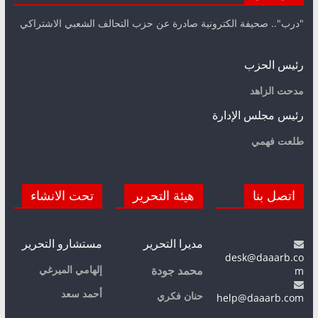
"درب".. صحيفة الكترونية صادرة عن حزب التحالف الشعبي الاشتراكي
رئيس الحزب
مدحت الزاهد
رئيس مجلس الإدارة
طلعت فهمي
اتصل بنا
هيئة التحرير
تحت الانشاء
مديرا التحرير
مستشارو التحرير
desk@daaarb.co
m
إلهامي الميرغي
محمد جودة
أحمد سعد
حنان فكري
help@daaarb.com