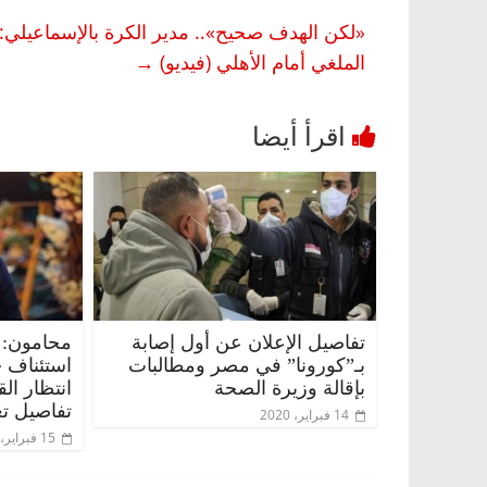
«لكن الهدف صحيح».. مدير الكرة بالإسماعيلي
الملغي أمام الأهلي (فيديو)
→
تفاصيل الإعلان عن أول إصابة
محامون: 
بـ”كورونا” في مصر ومطالبات
استئناف 
بإقالة وزيرة الصحة
انتظار ال
تفاصيل تع
14 فبراير، 2020
15 فبراير، 2020