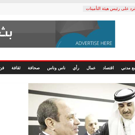
رد على رئيس هيئة التأمينات
صحفي: إنكار الأزمة لا ينهي
ب المعاشات.. ونطالب بكشف
ذة
 يكتب: القطاع الصحي إلى
الشعبي يطلق لجنة “الحق
إسكندرية لرصد الانتهاكات
 الرسومات النهائية للقرار
ع مدني
اقتصاد
عمال
رأي
ناس وناس
صحافة
ثقافة
فن
ة الصحفيين.. وانتهاء أعمال
لإداري
ي لحقوق الإنسان يعلن
لدكتور محمد زهران.. ويؤكد:
 وضمانات المحاكمة العادلة