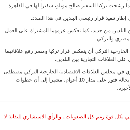
ما رشحت تركيا السفير صالح موتلو، سفيرا لها في القاهرة.
ي إطار تنفيذ قرار رئيسي البلدين في هذا الصدد.
الرئيسية
مصر
ناس وناس
الرئيسي
 البلدين من جديد، كما تعكس عزمهما المشترك على العمل
مقعد شاغر على مائدة الإفطار.. يحيى
مقعد شا
 فقيه
حسين عبدالهادي فارس مقاومة
رمضان.
 المصري والتركي.
انحاز
الخصخصة الذي دافع عن المال العام
اقتصاد
(بروفايل)
الحبايب
خارجية التركي أن ينعكس قرار تركيا ومصر رفع علاقاتهما
21 فبراير، 2026
22 فبراير، 2026
لى العلاقات التجارية بين البلدين.
 في مجلس العلاقات الاقتصادية الخارجية التركي مصطفى
دنيزر، أن العلاقات السياسية بين البلدين كانت بحالة فتور على مدار 10 أعوام، مشيرا إلى أن خطوات
أخيرة.
 بكل قوة رغم كل الصعوبات.. والرأي الاستشاري للنقابة لا