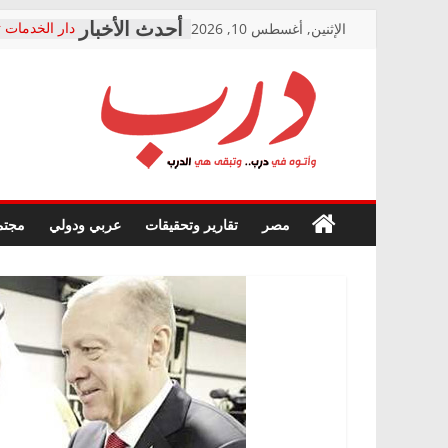
Skip
الإثنين, أغسطس 10, 2026
دار الخدمات ت
to
بعد مؤتمره ال
معاناة أصحا
content
الشركة المنف
فرحات سليمان
درب
أين؟
حزب التحالف 
في الصحة” بال
وأتوه
ودعم المرضى
صور .. اعتماد
في
مصر
تقارير وتحقيقات
عربي ودولي
مجتم
الوزاري لمدين
درب..
إنشاء المبنى ا
وتبقى
المجلس القوم
هي
متابعة قضية ا
الدرب
قرينة البراءة
حق أصيل