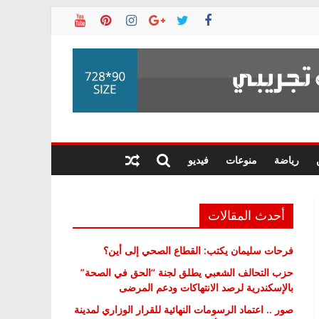
رياضة
منوعات
فيديو
أحدث المقالات
فرحات سليمان يكتب: القطاع الصحي إلى أين؟
حزب التحالف الشعبي يطلق لجنة “الحق في الصحة”
بالإسكندرية لرصد الانتهاكات ودعم المرضى
صور .. اعتماد الرسومات النهائية للقرار الوزاري لمدينة