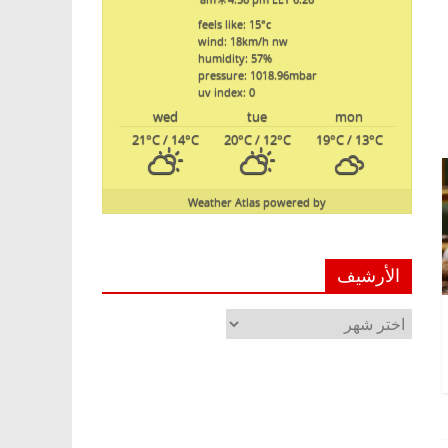
feels like: 15
°c
wind: 18
km/h
nw
humidity: 57
%
pressure: 1018.96
mbar
uv index: 0
wed
tue
mon
21
°C
/ 14
°C
20
°C
/ 12
°C
19
°C
/ 13
°C
Weather Atlas
powered by
الأرشيف
الأرشيف