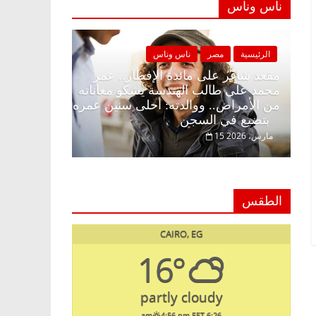
ناس وناس
ة
مصر
ناس وناس
الرئيسية
مصر
ناس وناس
غر على الإفطار وبلكونة بلا زينة
مقعد شاغر على مائدة الإف
. د. عبدالخالق فاروق خبير
محمد علي طالب الهندسة 
ي في انتظار حلم الحرية ولمة
من الأمراض.. ووالدته: أ
بتضيع في السجن
15 مارس، 2026
الطقس
CAIRO, EG
16°
partly cloudy
4:56 pm EET
6:26 am