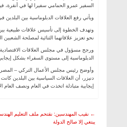
السفير عمرو الحمامي سفيرا لها في أنقرة، في
ويأتي رفع العلاقات الدبلوماسية بين البلدين ف
صر
ناس وناس
الرئيسية
مصر
ناس وناس
وتهدف الخطوة إلى تأسيس علاقات طبيعية بين
ق فاروق.. خبير اقتصادي
في ذكرى رحيله.. د. نور فرحات
نحو تعزيز علاقاتهما الثنائية لمصلحة الشعبين
 ميلاده وحيداً على أبواب
قانوني دافع عن قضايا الوطن و
للحرية (بروفايل)
ورجح مسؤول في مجلس العلاقات الاقتصادية ال
26 يناير، 2026
الدبلوماسية إلى مستوى السفراء بشكل إيجابي ع
وأوضح رئيس مجلس الأعمال التركي – المصري
إيجابية متبادلة اتخذت في العام ونصف العام ال
←
نقيب المهندسين: نقتحم ملف التعليم الهندسي
يبتغي إلا صالح الدولة