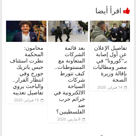
تفاصيل الإعلان
بعد قائمة
محامون:
عن أول إصابة
الشركات
المحكمة
بـ”كورونا” في
المتعاونة مع
نظرت استئناف
مصر ومطالبات
المستوطنات..
حبس باتريك
بإقالة وزيرة
كيف تتورط
جورج وفي
الصحة
شركات
انتظار القرار..
السياحة
والباحث يروي
14 فبراير، 2020
الالكترونية في
تفاصيل تعذيبه
جرائم حرب
15 فبراير، 2020
ضد
الفلسطينين؟
8 مارس، 2020