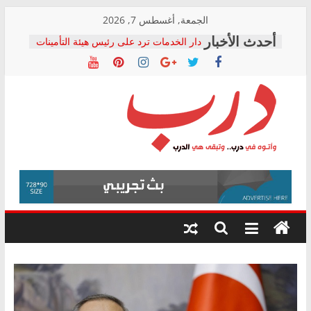
Skip
الجمعة, أغسطس 7, 2026
to
دار الخدمات ترد على رئيس هيئة التأمينات
content
بعد مؤتمره الصحفي: إنكار الأزمة لا ينهي
معاناة أصحاب المعاشات.. ونطالب بكشف
الشركة المنفذة
فرحات سليمان يكتب: القطاع الصحي إلى
أين؟
حزب التحالف الشعبي يطلق لجنة “الحق
درب
في الصحة” بالإسكندرية لرصد الانتهاكات
ودعم المرضى
صور .. اعتماد الرسومات النهائية للقرار
وأتوه
الوزاري لمدينة الصحفيين.. وانتهاء أعمال
في
إنشاء المبنى الإداري
درب..
المجلس القومي لحقوق الإنسان يعلن
وتبقى
متابعة قضية الدكتور محمد زهران.. ويؤكد:
هي
قرينة البراءة وضمانات المحاكمة العادلة
حق أصيل
الدرب