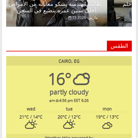
 فاروق خبير اقتصادي في انتظار حلم
طالب الهندسة يش
أحلى سنين عمره بتضيع في السجن
15 مارس، 2026
الطقس
CAIRO, EG
16°
partly cloudy
4:56 pm EET
6:26 am
wed
tue
mon
21
°C
/ 14
°C
20
°C
/ 12
°C
19
°C
/ 13
°C
Weather Atlas
powered by