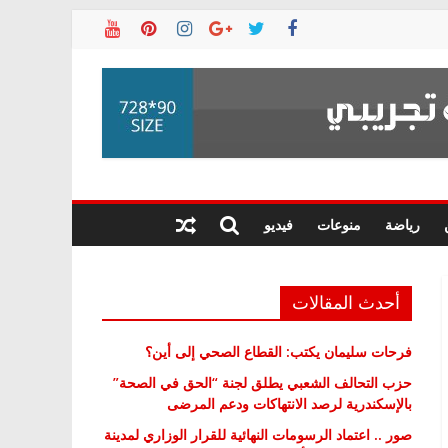
رياضة
منوعات
فيديو
أحدث المقالات
فرحات سليمان يكتب: القطاع الصحي إلى أين؟
حزب التحالف الشعبي يطلق لجنة “الحق في الصحة”
بالإسكندرية لرصد الانتهاكات ودعم المرضى
صور .. اعتماد الرسومات النهائية للقرار الوزاري لمدينة