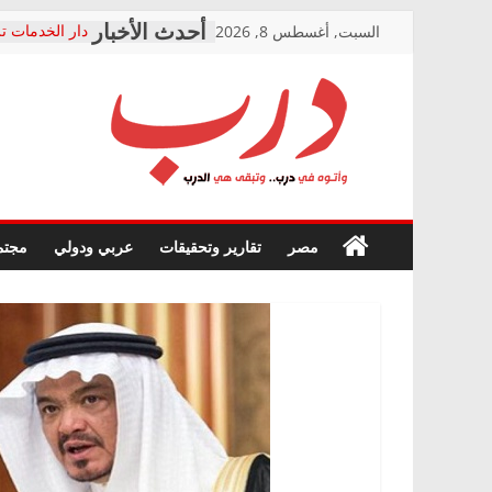
Skip
السبت, أغسطس 8, 2026
دار الخدمات تر
to
بعد مؤتمره الص
معاناة أصحاب
content
الشركة المنفذ
فرحات سليمان
درب
أين؟
حزب التحالف 
في الصحة” بال
وأتوه
ودعم المرضى
صور .. اعتماد 
في
مصر
تقارير وتحقيقات
عربي ودولي
مجتم
الوزاري لمدينة
درب..
إنشاء المبنى ا
وتبقى
المجلس القومي
هي
متابعة قضية ال
الدرب
قرينة البراءة 
حق أصيل