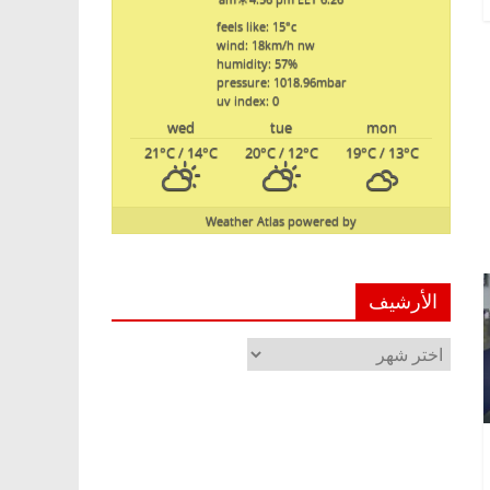
feels like: 15
°c
wind: 18
km/h
nw
humidity: 57
%
pressure: 1018.96
mbar
uv index: 0
wed
tue
mon
21
°C
/ 14
°C
20
°C
/ 12
°C
19
°C
/ 13
°C
Weather Atlas
powered by
الأرشيف
الأرشيف