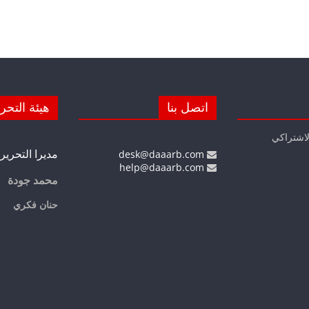
اتصل بنا
هيئة التحر
لاشتراكي
مديرا التحرير
desk@daaarb.com
help@daaarb.com
محمد جودة
حنان فكري