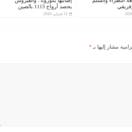
عة النظراء والسلم
إصابتها بكورونا.. والفيروس
إفريقي
يحصد أرواح 1113 بالصين
12 فبراير، 2020
زامية مشار إليها بـ
*