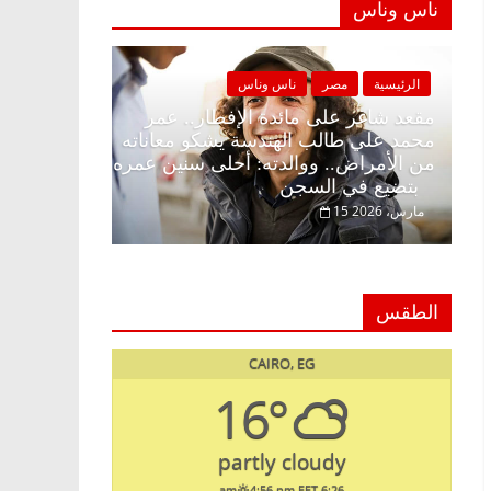
ناس وناس
ة
مصر
ناس وناس
الرئيسية
مصر
ناس وناس
غر على الإفطار وبلكونة بلا زينة
مقعد شاغر على مائدة الإف
. د. عبدالخالق فاروق خبير
محمد علي طالب الهندسة 
ي في انتظار حلم الحرية ولمة
من الأمراض.. ووالدته: أ
بتضيع في السجن
15 مارس، 2026
الطقس
CAIRO, EG
16°
partly cloudy
4:56 pm EET
6:26 am