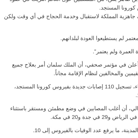
كورونا المستجد.
 جاهزية المملكة لاستقبال وخدمة الحجاج في أي وقت ولكن
الرئيسية
مصر
ناس وناس
الرئيسي
مقعد شاغر على مائدة الإفطار.. يحيى
مقعد شا
 فقيه
حسين عبدالهادي فارس مقاومة
رمضان.
انحاز
الخصخصة الذي دافع عن المال العام
اقتصاد
 العمرة ولم يعتمر”.
(بروفايل)
الحبايب
21 فبراير، 2026
22 فبراير، 2026
أعلن في مؤتمر صحفي، أن الملك سلمان أمر بعلاج جميع
ين والمخالفين لنظام الإقامة مجاناً.
في حين، أعلنت وزارة الصحة السعودية، الثلاثاء، تسجيل 110 إصابات جديدة بفيروس كورونا المستجد،
عالي، أن أغلب المصابين في وضع مطمئن ومستقر باستثناء
دينة، ما يرفع عدد الوفيات بالفيروس إلى 10.