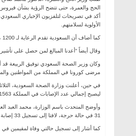
الحج والعمرة، حتى تتضح الرؤية بشأن فيروس 
أكد في تصريحات لتلفزيون الإخباري السعودي،
الأولوية لسلامتهم.
صر
ناس وناس
الرئيسية
مصر
ناس وناس
كما أضاف أن السعودية تقدم الرعاية لـ 1200 معتمر لم يستطيعوا العودة لبلدانهم.
ق فاروق.. خبير اقتصادي
في ذكرى رحيله.. د. نور فرحات
 ميلاده وحيداً على أبواب
قانوني دافع عن قضايا الوطن و
وقال أيضاً “أعدنا المبالغ لمن حصل على تأشيرة
للحرية (بروفايل)
26 يناير، 2026
وكان وزير الصحة السعودي توفيق الربيعة قد 
مرضى كورونا في المملكة من المواطنين والمقيم
ليصبح إجمالي عدد الإصابات في المملكة 1563.
وأوضح المتحدث باسم الوزارة، محمد العبد ال
31 في حالة حرجة، لافتا إلى تسجيل 33 إصابة في الرياض و29 في جدة و20 في مكة.
كما أشار إلى تسجيل حالتي وفاة لمقيمين في الم