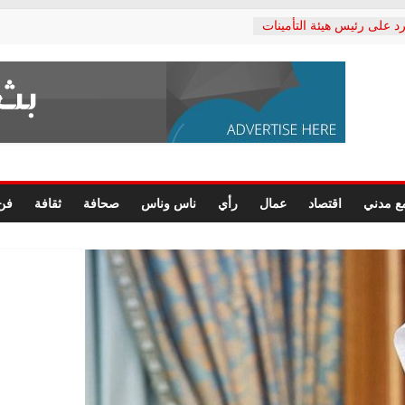
د على رئيس هيئة التأمينات
حفي: إنكار الأزمة لا ينهي
 المعاشات.. ونطالب بكشف
ة
 يكتب: القطاع الصحي إلى
الشعبي يطلق لجنة “الحق
إسكندرية لرصد الانتهاكات
الرسومات النهائية للقرار
ع مدني
اقتصاد
عمال
رأي
ناس وناس
صحافة
ثقافة
فن
 الصحفيين.. وانتهاء أعمال
لإداري
 لحقوق الإنسان يعلن
دكتور محمد زهران.. ويؤكد:
وضمانات المحاكمة العادلة