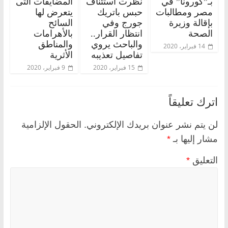
بـ”كورونا” في
نظرت استئناف
المضايقات التى
مصر ومطالبات
حبس باتريك
يتعرض لها
بإقالة وزيرة
جورج وفي
السائح
الصحة
انتظار القرار..
بالأهرامات
والباحث يروي
والمناطق
14 فبراير، 2020
تفاصيل تعذيبه
الأثرية
15 فبراير، 2020
9 فبراير، 2020
اترك تعليقاً
لن يتم نشر عنوان بريدك الإلكتروني.
الحقول الإلزامية
مشار إليها بـ
*
التعليق
*