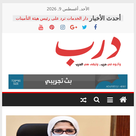
Skip
الأحد, أغسطس 9, 2026
to
دار الخدمات ترد على رئيس هيئة التأمينات
content
بعد مؤتمره الصحفي: إنكار الأزمة لا ينهي
معاناة أصحاب المعاشات.. ونطالب بكشف
الشركة المنفذة
فرحات سليمان يكتب: القطاع الصحي إلى
أين؟
حزب التحالف الشعبي يطلق لجنة “الحق
درب
في الصحة” بالإسكندرية لرصد الانتهاكات
ودعم المرضى
صور .. اعتماد الرسومات النهائية للقرار
وأتوه
الوزاري لمدينة الصحفيين.. وانتهاء أعمال
في
إنشاء المبنى الإداري
درب..
المجلس القومي لحقوق الإنسان يعلن
وتبقى
متابعة قضية الدكتور محمد زهران.. ويؤكد:
هي
قرينة البراءة وضمانات المحاكمة العادلة
حق أصيل
الدرب