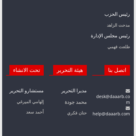
رئيس الحزب
مدحت الزاهد
رئيس مجلس الإدارة
طلعت فهمي
اتصل بنا
هيئة التحرير
تحت الانشاء
مديرا التحرير
مستشارو التحرير
desk@daaarb.co
m
إلهامي الميرغي
محمد جودة
أحمد سعد
حنان فكري
help@daaarb.com