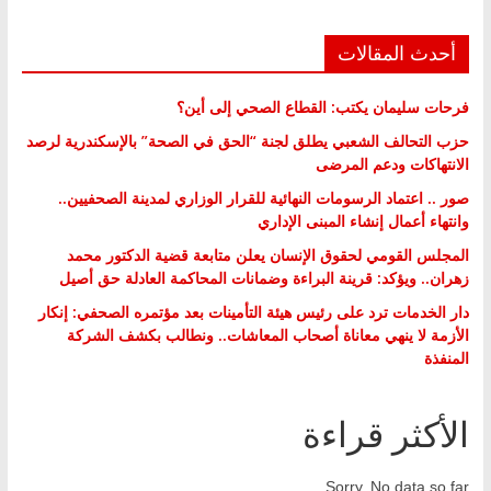
أحدث المقالات
فرحات سليمان يكتب: القطاع الصحي إلى أين؟
حزب التحالف الشعبي يطلق لجنة “الحق في الصحة” بالإسكندرية لرصد
الانتهاكات ودعم المرضى
صور .. اعتماد الرسومات النهائية للقرار الوزاري لمدينة الصحفيين..
وانتهاء أعمال إنشاء المبنى الإداري
المجلس القومي لحقوق الإنسان يعلن متابعة قضية الدكتور محمد
زهران.. ويؤكد: قرينة البراءة وضمانات المحاكمة العادلة حق أصيل
دار الخدمات ترد على رئيس هيئة التأمينات بعد مؤتمره الصحفي: إنكار
الأزمة لا ينهي معاناة أصحاب المعاشات.. ونطالب بكشف الشركة
المنفذة
الأكثر قراءة
Sorry. No data so far.