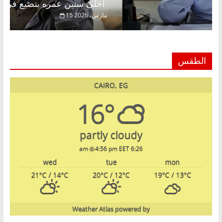
الحرية ولمة الحبايب
أحلى سنين عمره بتضيع في السجن
22 فبراير، 2026
15 مارس،
الطقس
CAIRO, EG
16°
partly cloudy
4:56 pm EET
6:26 am
wed
tue
mon
21
°C
/ 14
°C
20
°C
/ 12
°C
19
°C
/ 13
°C
Weather Atlas
powered by