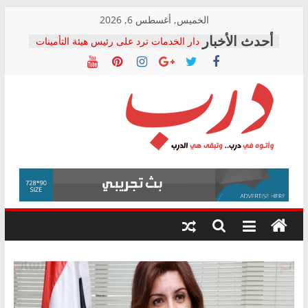
Skip
الخميس, أغسطس 6, 2026
to
دار الخدمات ترد على رئيس هيئة التأمينات
content
بعد مؤتمره الصحفي: إنكار الأزمة لا ينهي
معاناة أصحاب المعاشات.. ونطالب بكشف
الشركة المنفذة
فرحات سليمان يكتب: القطاع الصحي إلى
أين؟
حزب التحالف الشعبي يطلق لجنة “الحق
درب
في الصحة” بالإسكندرية لرصد الانتهاكات
ودعم المرضى
صور .. اعتماد الرسومات النهائية للقرار
وأتوه
الوزاري لمدينة الصحفيين.. وانتهاء أعمال
في
إنشاء المبنى الإداري
درب..
المجلس القومي لحقوق الإنسان يعلن
وتبقى
متابعة قضية الدكتور محمد زهران.. ويؤكد:
هي
قرينة البراءة وضمانات المحاكمة العادلة
حق أصيل
الدرب