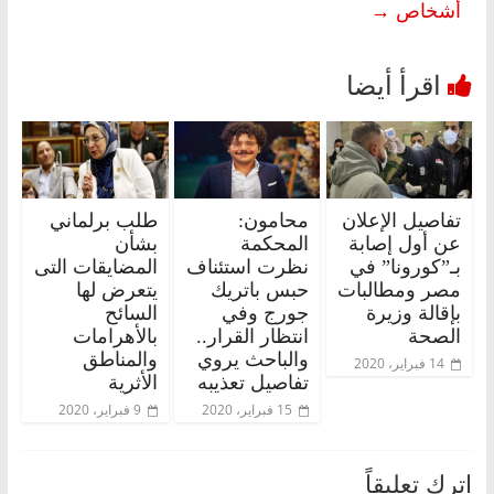
أشخاص
→
تفاصيل الإعلان
محامون:
طلب برلماني
عن أول إصابة
المحكمة
بشأن
بـ”كورونا” في
نظرت استئناف
المضايقات التى
مصر ومطالبات
حبس باتريك
يتعرض لها
بإقالة وزيرة
جورج وفي
السائح
الصحة
انتظار القرار..
بالأهرامات
والباحث يروي
والمناطق
14 فبراير، 2020
تفاصيل تعذيبه
الأثرية
15 فبراير، 2020
9 فبراير، 2020
اترك تعليقاً